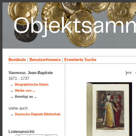
Bestände
|
Benutzerhinweis
|
Erweiterte Suche
Vanmour, Jean-Baptiste
|<< 
1671 - 1737
→
Biographische Daten
→
Werke von ...
→
Beteiligt an ...
siehe auch
→
Deutsche Digitale Bibliothek
Listenansicht: