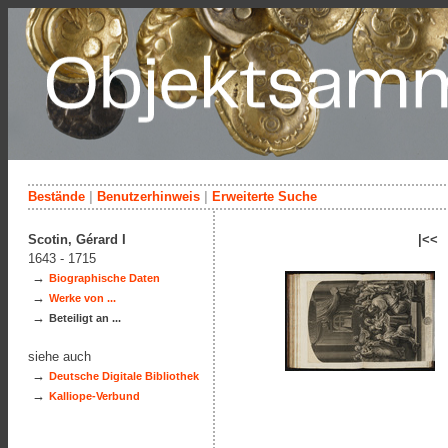
Bestände
|
Benutzerhinweis
|
Erweiterte Suche
Scotin, Gérard I
|<<
1643 - 1715
→
Biographische Daten
→
Werke von ...
→
Beteiligt an ...
siehe auch
→
Deutsche Digitale Bibliothek
→
Kalliope-Verbund