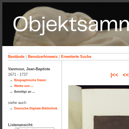
Bestände
|
Benutzerhinweis
|
Erweiterte Suche
Vanmour, Jean-Baptiste
|<<
<<
1671 - 1737
→
Biographische Daten
→
Werke von ...
→
Beteiligt an ...
siehe auch
→
Deutsche Digitale Bibliothek
Listenansicht: