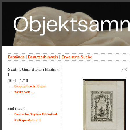
Bestände
|
Benutzerhinweis
|
Erweiterte Suche
Scotin, Gérard Jean Baptiste
|<<
I
1671 - 1716
→
Biographische Daten
→
Werke von ...
siehe auch
→
Deutsche Digitale Bibliothek
→
Kalliope-Verbund