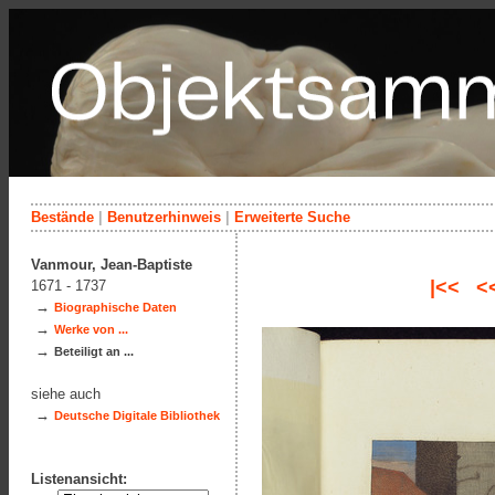
Bestände
|
Benutzerhinweis
|
Erweiterte Suche
Vanmour, Jean-Baptiste
|<<
<
1671 - 1737
→
Biographische Daten
→
Werke von ...
→
Beteiligt an ...
siehe auch
→
Deutsche Digitale Bibliothek
Listenansicht: