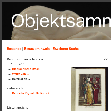
Bestände
|
Benutzerhinweis
|
Erweiterte Suche
Vanmour, Jean-Baptiste
|<< 
1671 - 1737
→
Biographische Daten
→
Werke von ...
→
Beteiligt an ...
siehe auch
→
Deutsche Digitale Bibliothek
Listenansicht: