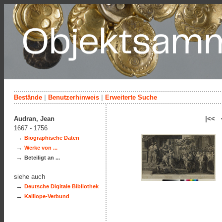
Bestände
|
Benutzerhinweis
|
Erweiterte Suche
Audran, Jean
|<< 
1667 - 1756
→
Biographische Daten
→
Werke von ...
→
Beteiligt an ...
siehe auch
→
Deutsche Digitale Bibliothek
→
Kalliope-Verbund