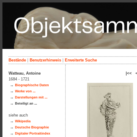
Bestände
|
Benutzerhinweis
|
Erweiterte Suche
Watteau, Antoine
|<< 
1684 - 1721
→
Biographische Daten
→
Werke von ...
→
Darstellungen mit ...
→
Beteiligt an ...
siehe auch
→
Wikipedia
→
Deutsche Biographie
→
Digitaler Portraitindex