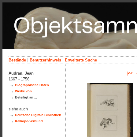
Bestände
|
Benutzerhinweis
|
Erweiterte Suche
Audran, Jean
|<<
1667 - 1756
→
Biographische Daten
→
Werke von ...
→
Beteiligt an ...
siehe auch
→
Deutsche Digitale Bibliothek
→
Kalliope-Verbund