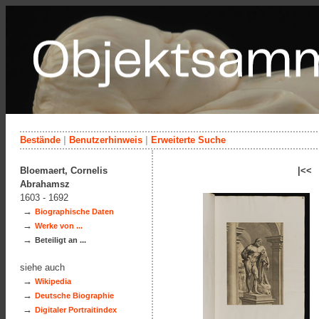
Bestände
|
Benutzerhinweis
|
Erweiterte Suche
Bloemaert, Cornelis
|<<
Abrahamsz
1603 - 1692
→
Biographische Daten
→
Werke von ...
→
Beteiligt an ...
siehe auch
→
Wikipedia
→
Deutsche Biographie
→
Digitaler Portraitindex