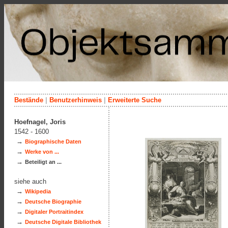
Bestände
|
Benutzerhinweis
|
Erweiterte Suche
Hoefnagel, Joris
1542 - 1600
→
Biographische Daten
→
Werke von ...
→
Beteiligt an ...
siehe auch
→
Wikipedia
→
Deutsche Biographie
→
Digitaler Portraitindex
→
Deutsche Digitale Bibliothek