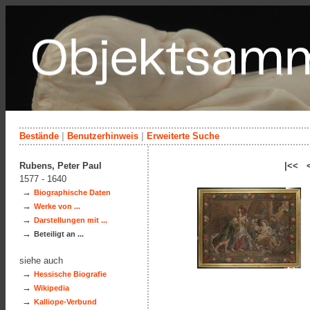
Bestände
|
Benutzerhinweis
|
Erweiterte Suche
Rubens, Peter Paul
|<< 
1577 - 1640
→
Biographische Daten
→
Werke von ...
→
Darstellungen mit ...
→
Beteiligt an ...
siehe auch
→
Hessische Biografie
→
Wikipedia
→
Kalliope-Verbund