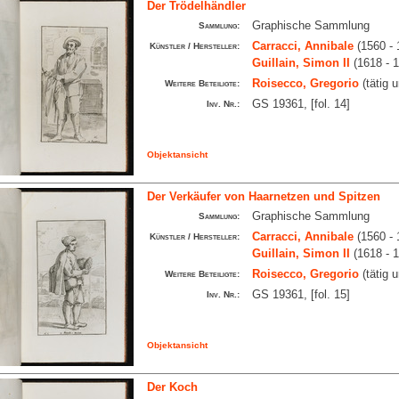
Der Trödelhändler
Graphische Sammlung
Sammlung:
Carracci, Annibale
(1560 - 
Künstler / Hersteller:
Guillain, Simon II
(1618 - 
Roisecco, Gregorio
(tätig 
Weitere Beteiligte:
GS 19361, [fol. 14]
Inv. Nr.:
Objektansicht
Der Verkäufer von Haarnetzen und Spitzen
Graphische Sammlung
Sammlung:
Carracci, Annibale
(1560 - 
Künstler / Hersteller:
Guillain, Simon II
(1618 - 
Roisecco, Gregorio
(tätig 
Weitere Beteiligte:
GS 19361, [fol. 15]
Inv. Nr.:
Objektansicht
Der Koch