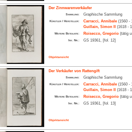
Der Zinnwarenverkäufer
Graphische Sammlung
Sammlung:
Carracci, Annibale
(1560 - 
Künstler / Hersteller:
Guillain, Simon II
(1618 - 
Roisecco, Gregorio
(tätig 
Weitere Beteiligte:
GS 19361, [fol. 12]
Inv. Nr.:
Objektansicht
Der Verkäufer von Rattengift
Graphische Sammlung
Sammlung:
Carracci, Annibale
(1560 - 
Künstler / Hersteller:
Guillain, Simon II
(1618 - 
Roisecco, Gregorio
(tätig 
Weitere Beteiligte:
GS 19361, [fol. 13]
Inv. Nr.:
Objektansicht