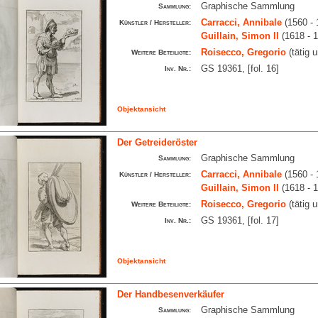
Graphische Sammlung
Sammlung:
Carracci, Annibale
(1560 - 
Künstler / Hersteller:
Guillain, Simon II
(1618 - 
Roisecco, Gregorio
(tätig 
Weitere Beteiligte:
GS 19361, [fol. 16]
Inv. Nr.:
Objektansicht
Der Getreideröster
Graphische Sammlung
Sammlung:
Carracci, Annibale
(1560 - 
Künstler / Hersteller:
Guillain, Simon II
(1618 - 
Roisecco, Gregorio
(tätig 
Weitere Beteiligte:
GS 19361, [fol. 17]
Inv. Nr.:
Objektansicht
Der Handbesenverkäufer
Graphische Sammlung
Sammlung: