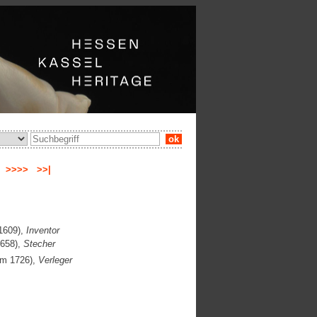
ok
e
>>>>
>>|
1609),
Inventor
1658),
Stecher
um 1726),
Verleger