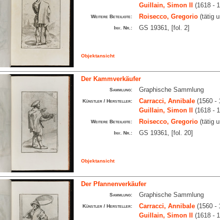
Guillain, Simon II
(1618 - 
Roisecco, Gregorio
(tätig 
Weitere Beteiligte:
GS 19361, [fol. 2]
Inv. Nr.:
Objektansicht
Der Kammverkäufer
Graphische Sammlung
Sammlung:
Carracci, Annibale
(1560 - 
Künstler / Hersteller:
Guillain, Simon II
(1618 - 
Roisecco, Gregorio
(tätig 
Weitere Beteiligte:
GS 19361, [fol. 20]
Inv. Nr.:
Objektansicht
Der Pfannenverkäufer
Graphische Sammlung
Sammlung:
Carracci, Annibale
(1560 - 
Künstler / Hersteller:
Guillain, Simon II
(1618 - 