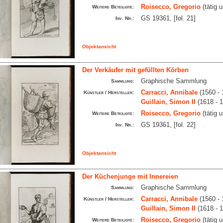
Roisecco, Gregorio
(tätig 
Weitere Beteiligte:
GS 19361, [fol. 21]
Inv. Nr.:
Objektansicht
Der Verkäufer mit gefüllten Körben
Graphische Sammlung
Sammlung:
Carracci, Annibale
(1560 - 
Künstler / Hersteller:
Guillain, Simon II
(1618 - 
Roisecco, Gregorio
(tätig 
Weitere Beteiligte:
GS 19361, [fol. 22]
Inv. Nr.:
Objektansicht
Der Küchenjunge mit Innereien
Graphische Sammlung
Sammlung:
Carracci, Annibale
(1560 - 
Künstler / Hersteller:
Guillain, Simon II
(1618 - 
Roisecco, Gregorio
(tätig 
Weitere Beteiligte: