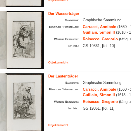
Der Wasserträger
Graphische Sammlung
Sammlung:
Carracci, Annibale
(1560 - 
Künstler / Hersteller:
Guillain, Simon II
(1618 - 
Roisecco, Gregorio
(tätig 
Weitere Beteiligte:
GS 19361, [fol. 10]
Inv. Nr.:
Objektansicht
Der Lastenträger
Graphische Sammlung
Sammlung:
Carracci, Annibale
(1560 - 
Künstler / Hersteller:
Guillain, Simon II
(1618 - 
Roisecco, Gregorio
(tätig 
Weitere Beteiligte:
GS 19361, [fol. 11]
Inv. Nr.:
Objektansicht