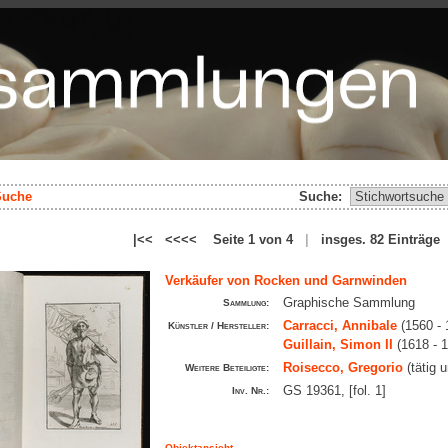
Suche
Suche:
|<< <<<< Seite 1 von 4
|
insges. 82 Einträg
Verkäufer von Rocken und Garnwinden
Graphische Sammlung
Sammlung:
Carracci, Annibale
(1560 - 
Künstler / Hersteller:
Guillain, Simon II
(1618 - 
Roisecco, Gregorio
(tätig 
Weitere Beteiligte:
GS 19361, [fol. 1]
Inv. Nr.:
Objektansicht