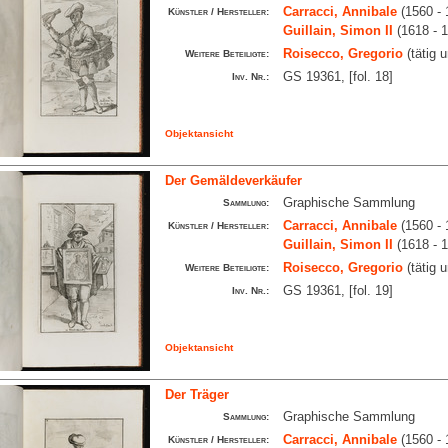
Carracci, Annibale
(1560 - 
Künstler / Hersteller:
Guillain, Simon II
(1618 - 
Roisecco, Gregorio
(tätig 
Weitere Beteiligte:
GS 19361, [fol. 18]
Inv. Nr.:
Objektansicht
Der Gemäldeverkäufer
Graphische Sammlung
Sammlung:
Carracci, Annibale
(1560 - 
Künstler / Hersteller:
Guillain, Simon II
(1618 - 
Roisecco, Gregorio
(tätig 
Weitere Beteiligte:
GS 19361, [fol. 19]
Inv. Nr.:
Objektansicht
Der Träger
Graphische Sammlung
Sammlung:
Carracci, Annibale
(1560 - 
Künstler / Hersteller: