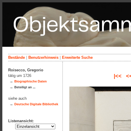
Bestände
|
Benutzerhinweis
|
Erweiterte Suche
Roisecco, Gregorio
|<<
<
tätig um 1726
→
Biographische Daten
→
Beteiligt an ...
siehe auch
→
Deutsche Digitale Bibliothek
Listenansicht: