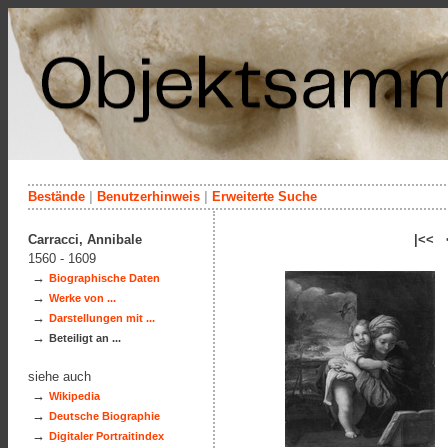
Bestände
|
Benutzerhinweis
|
Erweiterte Suche
Carracci, Annibale
|<< 
1560 - 1609
→
Biographische Daten
→
Werke von ...
→
Darstellungen mit ...
→
Beteiligt an ...
siehe auch
→
Wikipedia
→
Deutsche Biographie
→
Digitaler Portraitindex