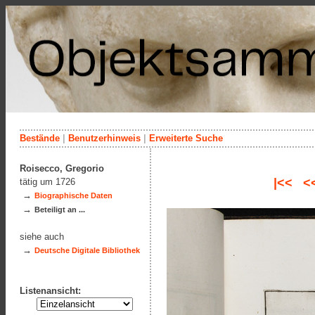
Bestände
|
Benutzerhinweis
|
Erweiterte Suche
Roisecco, Gregorio
|<<
<
tätig um 1726
→
Biographische Daten
→
Beteiligt an ...
siehe auch
→
Deutsche Digitale Bibliothek
Listenansicht: