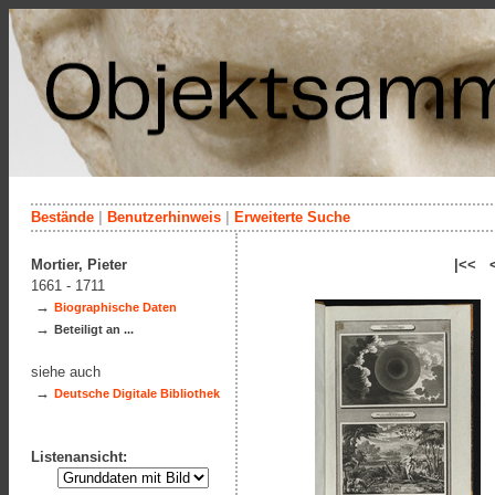
Bestände
|
Benutzerhinweis
|
Erweiterte Suche
Mortier, Pieter
|<< 
1661 - 1711
→
Biographische Daten
→
Beteiligt an ...
siehe auch
→
Deutsche Digitale Bibliothek
Listenansicht: