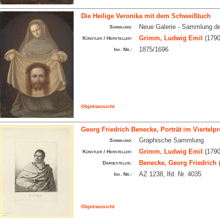
Die Heilige Veronika mit dem Schweißtuch
Neue Galerie - Sammlung d
Sammlung:
Grimm, Ludwig Emil
(1790
Künstler / Hersteller:
1875/1696
Inv. Nr.:
Objektansicht
Georg Friedrich Benecke, Porträt im Viertelprof
Graphische Sammlung
Sammlung:
Grimm, Ludwig Emil
(1790
Künstler / Hersteller:
Benecke, Georg Friedrich
(
Dargestellte:
AZ 1238, lfd. Nr. 4035
Inv. Nr.:
Objektansicht