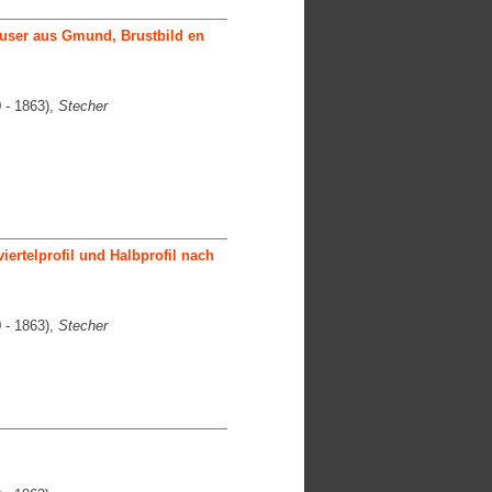
ser aus Gmund, Brustbild en
 - 1863),
Stecher
viertelprofil und Halbprofil nach
 - 1863),
Stecher