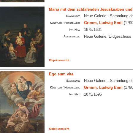
Maria mit dem schlafenden Jesusknaben und 
Neue Galerie - Sammlung d
Sammlung:
Grimm, Ludwig Emil
(1790
Künstler / Hersteller:
1875/1631
Inv. Nr.:
Neue Galerie, Erdgeschoss
Ausgestellt:
Objektansicht
Ego sum vita
Neue Galerie - Sammlung d
Sammlung:
Grimm, Ludwig Emil
(1790
Künstler / Hersteller:
1875/1695
Inv. Nr.:
Objektansicht