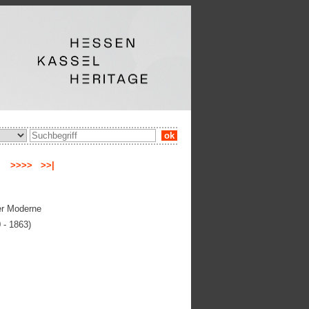
ok
ge
>>>>
>>|
er Moderne
 - 1863)