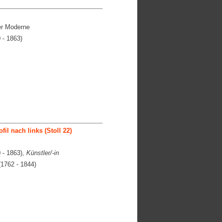
er Moderne
 - 1863)
il nach links (Stoll 22)
 - 1863),
Künstler/-in
1762 - 1844)