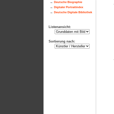
→
Deutsche Biographie
→
Digitaler Portraitindex
→
Deutsche Digitale Bibliothek
Listenansicht:
Sortierung nach: