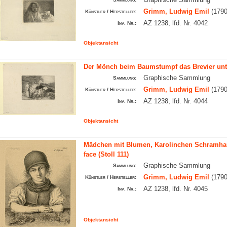
Grimm, Ludwig Emil
(1790
Künstler / Hersteller:
AZ 1238, lfd. Nr. 4042
Inv. Nr.:
Objektansicht
Der Mönch beim Baumstumpf das Brevier unte
Graphische Sammlung
Sammlung:
Grimm, Ludwig Emil
(1790
Künstler / Hersteller:
AZ 1238, lfd. Nr. 4044
Inv. Nr.:
Objektansicht
Mädchen mit Blumen, Karolinchen Schramhau
face (Stoll 111)
Graphische Sammlung
Sammlung:
Grimm, Ludwig Emil
(1790
Künstler / Hersteller:
AZ 1238, lfd. Nr. 4045
Inv. Nr.:
Objektansicht