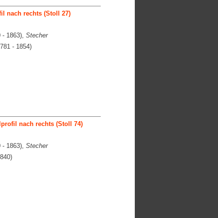
il nach rechts (Stoll 27)
 - 1863),
Stecher
781 - 1854)
profil nach rechts (Stoll 74)
 - 1863),
Stecher
840)