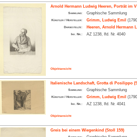
Arnold Hermann Ludwig Heeren, Porträt im Vier
Graphische Sammlung
Sammlung:
Grimm, Ludwig Emil
(1790
Künstler / Hersteller:
Heeren, Arnold Hermann 
Dargestellte:
AZ 1238, lfd. Nr. 4040
Inv. Nr.:
Objektansicht
Italienische Landschaft, Grotta di Posilippo (S
Graphische Sammlung
Sammlung:
Grimm, Ludwig Emil
(1790
Künstler / Hersteller:
AZ 1238, lfd. Nr. 4041
Inv. Nr.:
Objektansicht
Greis bei einem Wiegenkind (Stoll 159)
Graphische Sammlung
Sammlung: