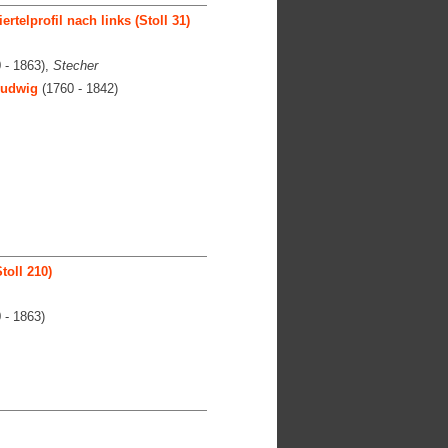
telprofil nach links (Stoll 31)
 - 1863),
Stecher
Ludwig
(1760 - 1842)
toll 210)
 - 1863)