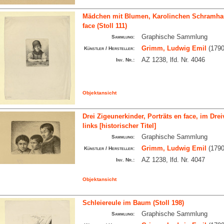
Mädchen mit Blumen, Karolinchen Schramhau
face (Stoll 111)
Graphische Sammlung
Sammlung:
Grimm, Ludwig Emil
(1790
Künstler / Hersteller:
AZ 1238, lfd. Nr. 4046
Inv. Nr.:
Objektansicht
Drei Zigeunerkinder, Porträts en face, im Drei
links [historischer Titel]
Graphische Sammlung
Sammlung:
Grimm, Ludwig Emil
(1790
Künstler / Hersteller:
AZ 1238, lfd. Nr. 4047
Inv. Nr.:
Objektansicht
Schleiereule im Baum (Stoll 198)
Graphische Sammlung
Sammlung: