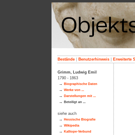
Bestände
|
Benutzerhinweis
|
Erweiterte 
Grimm, Ludwig Emil
1790 - 1863
→
Biographische Daten
→
Werke von ...
→
Darstellungen mit ...
→
Beteiligt an ...
siehe auch
→
Hessische Biografie
→
Wikipedia
→
Kalliope-Verbund