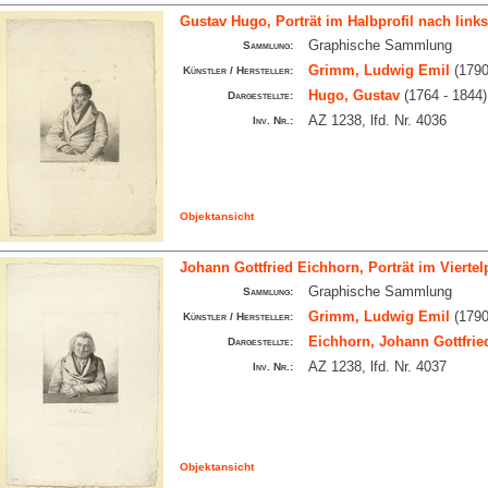
Gustav Hugo, Porträt im Halbprofil nach links 
Graphische Sammlung
Sammlung:
Grimm, Ludwig Emil
(1790
Künstler / Hersteller:
Hugo, Gustav
(1764 - 1844)
Dargestellte:
AZ 1238, lfd. Nr. 4036
Inv. Nr.:
Objektansicht
Johann Gottfried Eichhorn, Porträt im Viertelp
Graphische Sammlung
Sammlung:
Grimm, Ludwig Emil
(1790
Künstler / Hersteller:
Eichhorn, Johann Gottfrie
Dargestellte:
AZ 1238, lfd. Nr. 4037
Inv. Nr.:
Objektansicht