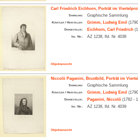
Carl Friedrich Eichhorn, Porträt im Viertelprof
Graphische Sammlung
Sammlung:
Grimm, Ludwig Emil
(1790
Künstler / Hersteller:
Eichhorn, Carl Friedrich
(1
Dargestellte:
AZ 1238, lfd. Nr. 4038
Inv. Nr.:
Objektansicht
Niccolò Paganini, Brustbild, Porträt im Viertel
Graphische Sammlung
Sammlung:
Grimm, Ludwig Emil
(1790
Künstler / Hersteller:
Paganini, Niccolò
(1782 - 1
Dargestellte:
AZ 1238, lfd. Nr. 4039
Inv. Nr.:
Objektansicht