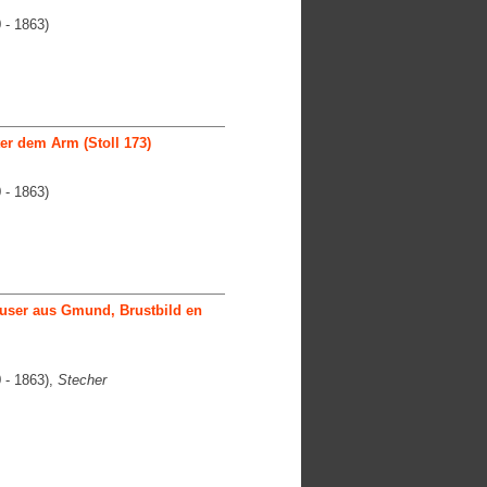
 - 1863)
r dem Arm (Stoll 173)
 - 1863)
ser aus Gmund, Brustbild en
 - 1863),
Stecher