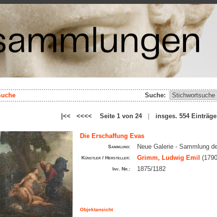
Suche
Suche:
|<< <<<< Seite 1 von 24
|
insges. 554 Einträ
Die Erschaffung Evas
Neue Galerie - Sammlung d
Sammlung:
Grimm, Ludwig Emil
(1790
Künstler / Hersteller:
1875/1182
Inv. Nr.:
Objektansicht