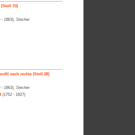
(Stoll 33)
 - 1863),
Stecher
rofil nach rechts (Stoll 28)
 - 1863),
Stecher
d
(1752 - 1827)