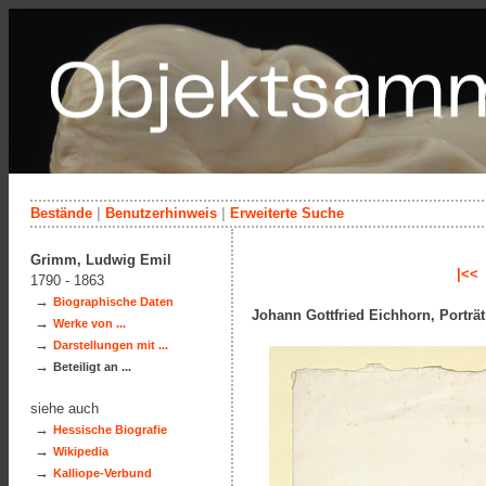
Bestände
|
Benutzerhinweis
|
Erweiterte Suche
Grimm, Ludwig Emil
|<<
1790 - 1863
→
Biographische Daten
Johann Gottfried Eichhorn, Porträt 
→
Werke von ...
→
Darstellungen mit ...
→
Beteiligt an ...
siehe auch
→
Hessische Biografie
→
Wikipedia
→
Kalliope-Verbund