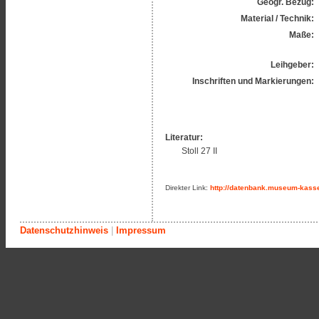
Geogr. Bezug:
Material / Technik:
Maße:
Leihgeber:
Inschriften und Markierungen:
Literatur:
Stoll 27 II
Direkter Link:
http://datenbank.museum-kasse
Datenschutzhinweis
|
Impressum