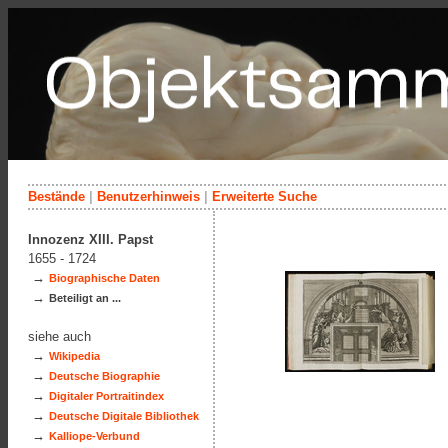
Bestände
|
Benutzerhinweis
|
Erweiterte Suche
Innozenz XIII. Papst
1655 - 1724
→
Biographische Daten
→
Beteiligt an ...
siehe auch
→
Wikipedia
→
Deutsche Biographie
→
Digitaler Portraitindex
→
Deutsche Digitale Bibliothek
→
Kalliope-Verbund