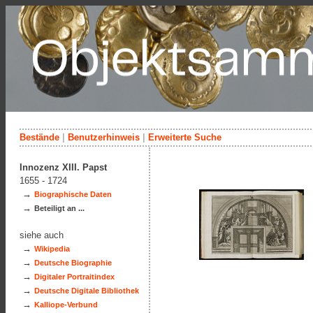
Bestände
|
Benutzerhinweis
|
Erweiterte Suche
Innozenz XIII. Papst
1655 - 1724
→
Biographische Daten
→
Beteiligt an ...
siehe auch
→
Wikipedia
→
Deutsche Biographie
→
Digitaler Portraitindex
→
Deutsche Digitale Bibliothek
→
Kalliope-Verbund