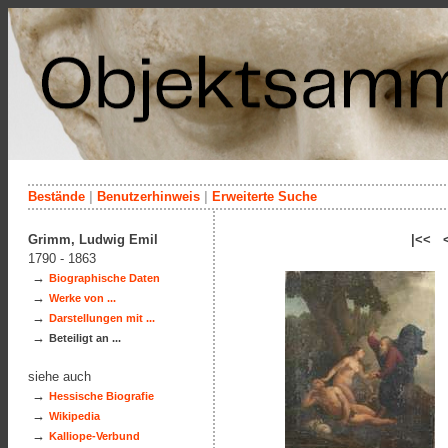
Bestände
|
Benutzerhinweis
|
Erweiterte Suche
Grimm, Ludwig Emil
|<< 
1790 - 1863
→
Biographische Daten
→
Werke von ...
→
Darstellungen mit ...
→
Beteiligt an ...
siehe auch
→
Hessische Biografie
→
Wikipedia
→
Kalliope-Verbund