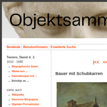
Bestände
|
Benutzerhinweis
|
Erweiterte Suche
Teniers, David d. J.
|<<
<
1610 - 1690
→
Biographische Daten
→
Werke von ...
Bauer mit Schubkarren
→
Darstellungen mit ...
→
Beteiligt an ...
siehe auch
→
Wikipedia
→
Deutsche Biographie
→
Digitaler Portraitindex