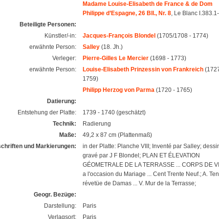
Madame Louise-Elisabeth de France & de Dom
Philippe d’Espagne, 26 Bll., Nr. 8
, Le Blanc I.383.1
Beteiligte Personen:
Künstler/-in:
Jacques-François Blondel
(1705/1708 - 1774)
erwähnte Person:
Salley
(18. Jh.)
Verleger:
Pierre-Gilles Le Mercier
(1698 - 1773)
erwähnte Person:
Louise-Elisabeth Prinzessin von Frankreich
(1727
1759)
Philipp Herzog von Parma
(1720 - 1765)
Datierung:
Entstehung der Platte:
1739 - 1740 (geschätzt)
Technik:
Radierung
Maße:
49,2 x 87 cm (Plattenmaß)
schriften und Markierungen:
in der Platte: Planche VIII; Inventé par Salley; dessi
gravé par J F Blondel; PLAN ET ÉLEVATION
GÉOMETRALE DE LA TERRASSE ... CORPS DE VI
a l'occasion du Mariage ... Cent Trente Neuf.; A. Ten
révetüe de Damas ... V. Mur de la Terrasse;
Geogr. Bezüge:
Darstellung:
Paris
Verlagsort:
Paris