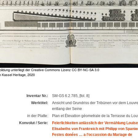
Inventar Nr.:
SM-GS 6.2.785, [fol. 8]
Werktitel:
Ansicht und Grundriss der Tribünen vor dem Louvre
entlang der Seine
in der Platte:
Plan et Élevation géometrale de la Terrasse du Lou
Konvolut / Serie:
Feierlichkeiten anlässlich der Vermählung Louise
Elisabeths von Frankreich mit Philipp von Spanien
Festes donées … a l’occassion du Mariage de