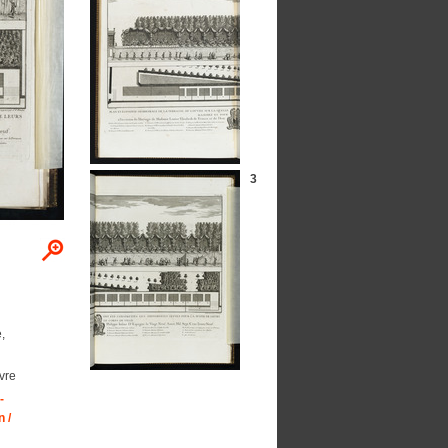
3
,
vre
-
 /