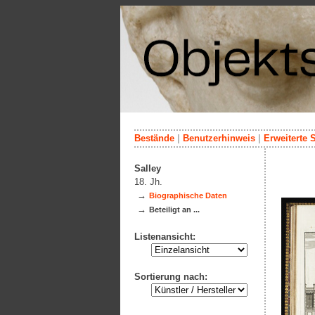
Bestände
|
Benutzerhinweis
|
Erweiterte 
Salley
18. Jh.
→
Biographische Daten
→
Beteiligt an ...
Listenansicht:
Sortierung nach: