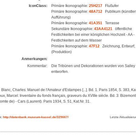
IconClass:
Primäre Ikonographie:
25H217
Flußufer
Primäre Ikonographie:
48A712
Publikum (künstler
Aufführung)
Primäre Ikonographie:
41A351
Terrasse
Sekundäre Ikonographie:
43AA4121
öffentliche
Festlichkeiten bei einer königlichen Hochzeit - AA -
Festlichkeiten auf dem Wasser
Primäre Ikonographie:
47F12
Zeichnung, Entwurf,
(Produktion)
Anmerkungen:
Kommentar:
Die Tribünen und Dekorationen wurden von Salley
entworfen.
 Blanc, Charles: Manuel de l'Amateur d'Estampes [...]. Bd. 1. Paris 1854, S. 383, Kat
ux, Marcel: Inventaire du fonds français, graveurs du XVIIIe siècle. Bd. 3: Bizemon
omte de) - Cars (Laurent). Paris 1934, S. 51, Kat.Nr. 31.
nk:
http://datenbank.museum-kassel.de/329667/
Letzte Aktualisier