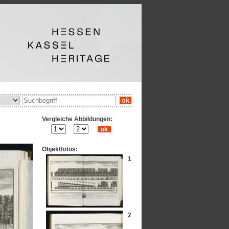
ok
Vergleiche Abbildungen:
ok
Objektfotos:
1
2