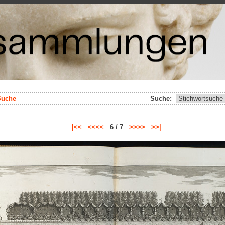
Suche
Suche:
|<<
<<<<
6 / 7
>>>>
>>|