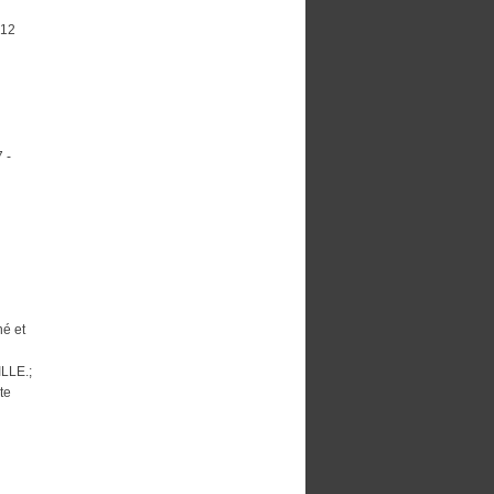
-12
 -
né et
LLE.;
te