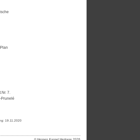
ische
 Plan
.Nr. 7.
t-Prunelé
ung: 19.11.2020
© Hessen Kassel Heritage 2026