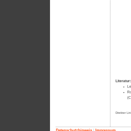
Literatur:
Le
Ro
(C
Direkter Li
Datenschutzhinweis
|
Impressum