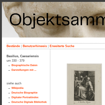
Bestände
|
Benutzerhinweis
|
Erweiterte Suche
Basilius, Caesariensis
um 330 - 379
→
Biographische Daten
→
Darstellungen mit ...
siehe auch
→
Wikipedia
→
Deutsche Biographie
→
Digitaler Portraitindex
→
Deutsche Digitale Bibliothek