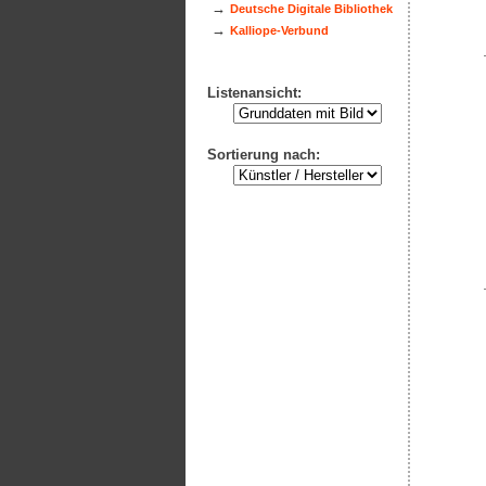
→
Deutsche Digitale Bibliothek
→
Kalliope-Verbund
Listenansicht:
Sortierung nach: