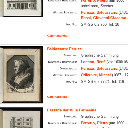
Ferrerio, Pietro
(um 1600 - 
Künstler / Hersteller:
unbekannt,
Stecher
Peruzzi, Baldassarre
(1481
Weitere Beteiligte:
Rossi, Giovanni Giacomo 
SM-GS 6.2.760, fol. 18
Inv. Nr.:
Objektansicht
Baldassarre Peruzzi
Graphische Sammlung
Sammlung:
Lochon, René
(vor 1636/164
Künstler / Hersteller:
Peruzzi, Baldassarre
(1481 
Dargestellte:
Odieuvre, Michel
(1687 - 1
Weitere Beteiligte:
SM-GS 6.2.772/1, fol. 116
Inv. Nr.:
Objektansicht
Fassade der Villa Farnesina
Graphische Sammlung
Sammlung:
Ferrerio, Pietro
(um 1600 - 
Künstler / Hersteller: