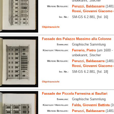
unbekannt,
Stecher
Peruzzi, Baldassarre
(1481
Weitere Beteiligte:
Rossi, Giovanni Giacomo 
SM-GS 6.2.881, [fol. 16]
Inv. Nr.:
Objektansicht
Fassade des Palazzo Massimo alla Colonne
Graphische Sammlung
Sammlung:
Ferrerio, Pietro
(um 1600 - 
Künstler / Hersteller:
unbekannt,
Stecher
Peruzzi, Baldassarre
(1481
Weitere Beteiligte:
Rossi, Giovanni Giacomo 
SM-GS 6.2.881, [fol. 18]
Inv. Nr.:
Objektansicht
Fassade der Piccola Farnesina ai Baullari
Graphische Sammlung
Sammlung:
Falda, Giovanni Battista
(1
Künstler / Hersteller:
Peruzzi, Baldassarre
(1481
Weitere Beteiligte: