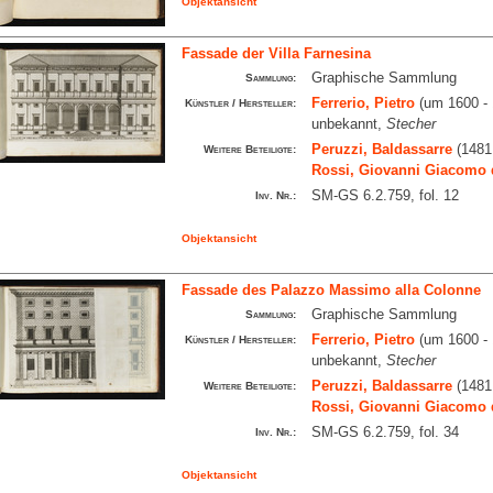
Objektansicht
Fassade der Villa Farnesina
Graphische Sammlung
Sammlung:
Ferrerio, Pietro
(um 1600 - 
Künstler / Hersteller:
unbekannt,
Stecher
Peruzzi, Baldassarre
(1481
Weitere Beteiligte:
Rossi, Giovanni Giacomo 
SM-GS 6.2.759, fol. 12
Inv. Nr.:
Objektansicht
Fassade des Palazzo Massimo alla Colonne
Graphische Sammlung
Sammlung:
Ferrerio, Pietro
(um 1600 - 
Künstler / Hersteller:
unbekannt,
Stecher
Peruzzi, Baldassarre
(1481
Weitere Beteiligte:
Rossi, Giovanni Giacomo 
SM-GS 6.2.759, fol. 34
Inv. Nr.:
Objektansicht