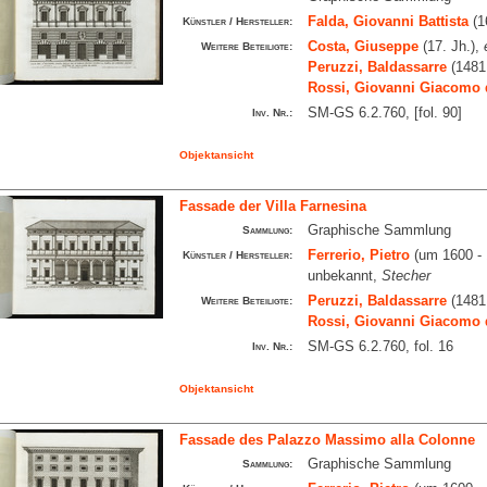
Falda, Giovanni Battista
(1
Künstler / Hersteller:
Costa, Giuseppe
(17. Jh.),
Weitere Beteiligte:
Peruzzi, Baldassarre
(1481
Rossi, Giovanni Giacomo 
SM-GS 6.2.760, [fol. 90]
Inv. Nr.:
Objektansicht
Fassade der Villa Farnesina
Graphische Sammlung
Sammlung:
Ferrerio, Pietro
(um 1600 - 
Künstler / Hersteller:
unbekannt,
Stecher
Peruzzi, Baldassarre
(1481
Weitere Beteiligte:
Rossi, Giovanni Giacomo 
SM-GS 6.2.760, fol. 16
Inv. Nr.:
Objektansicht
Fassade des Palazzo Massimo alla Colonne
Graphische Sammlung
Sammlung: