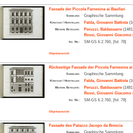
Fassade der Piccola Farnesina ai Baullari
Graphische Sammlung
Sammlung:
Falda, Giovanni Battista
(1
Künstler / Hersteller:
Peruzzi, Baldassarre
(1481
Weitere Beteiligte:
Rossi, Giovanni Giacomo 
SM-GS 6.2.760, [fol. 78]
Inv. Nr.:
Objektansicht
Rückseitige Fassade der Piccola Farnesina ai 
Graphische Sammlung
Sammlung:
Falda, Giovanni Battista
(1
Künstler / Hersteller:
Peruzzi, Baldassarre
(1481
Weitere Beteiligte:
Rossi, Giovanni Giacomo 
SM-GS 6.2.760, [fol. 79]
Inv. Nr.:
Objektansicht
Fassade des Palazzo Jacopo da Brescia
Graphische Sammlung
Sammlung: