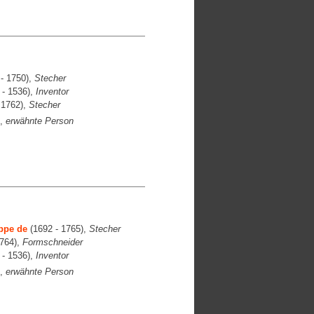
- 1750),
Stecher
 - 1536),
Inventor
 1762),
Stecher
),
erwähnte Person
ppe de
(1692 - 1765),
Stecher
1764),
Formschneider
 - 1536),
Inventor
),
erwähnte Person