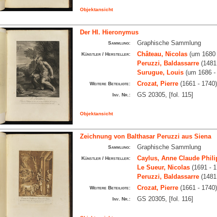
Objektansicht
Der Hl. Hieronymus
Graphische Sammlung
Sammlung:
Château, Nicolas
(um 1680 
Künstler / Hersteller:
Peruzzi, Baldassarre
(1481
Surugue, Louis
(um 1686 -
Crozat, Pierre
(1661 - 1740
Weitere Beteiligte:
GS 20305, [fol. 115]
Inv. Nr.:
Objektansicht
Zeichnung von Balthasar Peruzzi aus Siena
Graphische Sammlung
Sammlung:
Caylus, Anne Claude Phili
Künstler / Hersteller:
Le Sueur, Nicolas
(1691 - 
Peruzzi, Baldassarre
(1481
Crozat, Pierre
(1661 - 1740
Weitere Beteiligte:
GS 20305, [fol. 116]
Inv. Nr.: