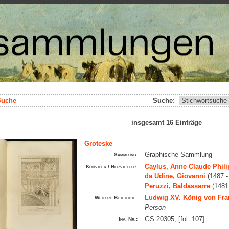
Suche
Suche:
insgesamt 16 Einträge
Groteske
Graphische Sammlung
Sammlung:
Caylus, Anne Claude Phili
Künstler / Hersteller:
da Udine, Giovanni
(1487 -
Peruzzi, Baldassarre
(1481
Ludwig XV. König von Fra
Weitere Beteiligte:
Person
GS 20305, [fol. 107]
Inv. Nr.: