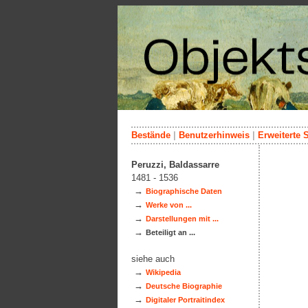
Bestände
|
Benutzerhinweis
|
Erweiterte 
Peruzzi, Baldassarre
1481 - 1536
→
Biographische Daten
→
Werke von ...
→
Darstellungen mit ...
→
Beteiligt an ...
siehe auch
→
Wikipedia
→
Deutsche Biographie
→
Digitaler Portraitindex