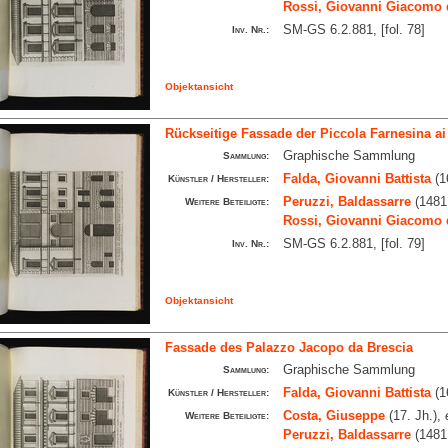
Rossi, Giovanni Giacomo 
SM-GS 6.2.881, [fol. 78]
Inv. Nr.:
Objektansicht
Rückseitige Fassade der Piccola Farnesina ai 
Graphische Sammlung
Sammlung:
Falda, Giovanni Battista
(1
Künstler / Hersteller:
Peruzzi, Baldassarre
(1481
Weitere Beteiligte:
Rossi, Giovanni Giacomo 
SM-GS 6.2.881, [fol. 79]
Inv. Nr.:
Objektansicht
Fassade des Palazzo Jacopo da Brescia
Graphische Sammlung
Sammlung:
Falda, Giovanni Battista
(1
Künstler / Hersteller:
Costa, Giuseppe
(17. Jh.),
Weitere Beteiligte:
Peruzzi, Baldassarre
(1481