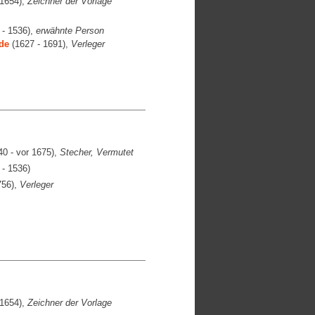
1654),
Zeichner der Vorlage
 - 1536),
erwähnte Person
de
(1627 - 1691),
Verleger
0 - vor 1675),
Stecher, Vermutet
- 1536)
756),
Verleger
1654),
Zeichner der Vorlage