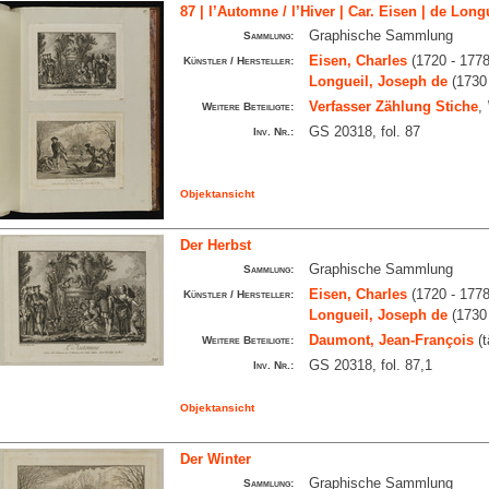
87 | l’Automne / l’Hiver | Car. Eisen | de Longu
Graphische Sammlung
Sammlung:
Eisen, Charles
(1720 - 1778
Künstler / Hersteller:
Longueil, Joseph de
(1730 
Verfasser Zählung Stiche
,
Weitere Beteiligte:
GS 20318, fol. 87
Inv. Nr.:
Objektansicht
Der Herbst
Graphische Sammlung
Sammlung:
Eisen, Charles
(1720 - 1778
Künstler / Hersteller:
Longueil, Joseph de
(1730 
Daumont, Jean-François
(t
Weitere Beteiligte:
GS 20318, fol. 87,1
Inv. Nr.:
Objektansicht
Der Winter
Graphische Sammlung
Sammlung: