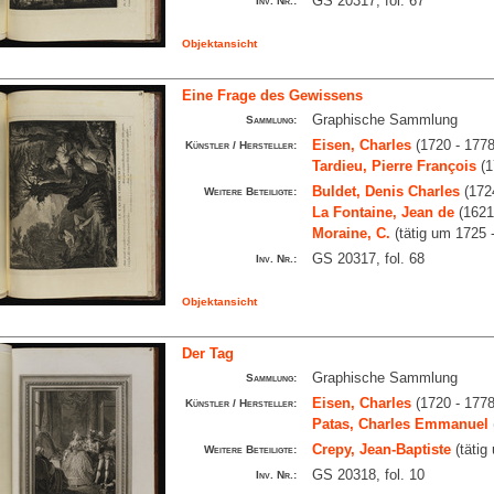
GS 20317, fol. 67
Inv. Nr.:
Objektansicht
Eine Frage des Gewissens
Graphische Sammlung
Sammlung:
Eisen, Charles
(1720 - 1778
Künstler / Hersteller:
Tardieu, Pierre François
(1
Buldet, Denis Charles
(1724
Weitere Beteiligte:
La Fontaine, Jean de
(1621
Moraine, C.
(tätig um 1725 
GS 20317, fol. 68
Inv. Nr.:
Objektansicht
Der Tag
Graphische Sammlung
Sammlung:
Eisen, Charles
(1720 - 1778
Künstler / Hersteller:
Patas, Charles Emmanuel
Crepy, Jean-Baptiste
(tätig
Weitere Beteiligte:
GS 20318, fol. 10
Inv. Nr.: