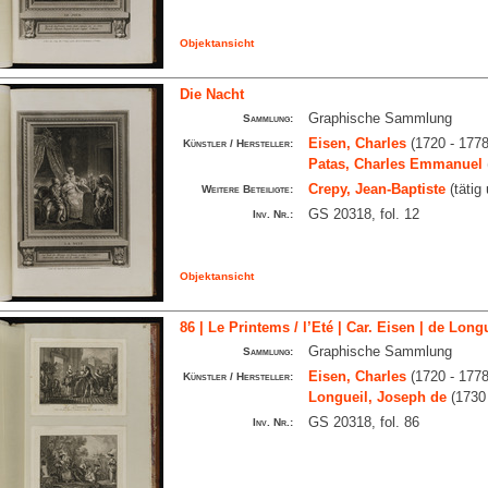
Objektansicht
Die Nacht
Graphische Sammlung
Sammlung:
Eisen, Charles
(1720 - 1778
Künstler / Hersteller:
Patas, Charles Emmanuel
Crepy, Jean-Baptiste
(tätig
Weitere Beteiligte:
GS 20318, fol. 12
Inv. Nr.:
Objektansicht
86 | Le Printems / l’Eté | Car. Eisen | de Longu
Graphische Sammlung
Sammlung:
Eisen, Charles
(1720 - 1778
Künstler / Hersteller:
Longueil, Joseph de
(1730 
GS 20318, fol. 86
Inv. Nr.: