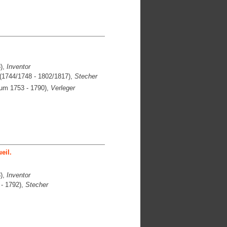
),
Inventor
(1744/1748 - 1802/1817),
Stecher
 um 1753 - 1790),
Verleger
eil.
),
Inventor
- 1792),
Stecher