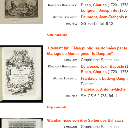
Eisen, Charles
(1720 - 1778
Künstler / Hersteller:
Longueil, Joseph de
(1730 
Daumont, Jean-François
(t
Weitere Beteiligte:
GS 20318, fol. 87,2
Inv. Nr.:
Objektansicht
Titelblatt für "Fêtes publiques données par la 
Mariage de Monseigneur le Dauphin"
Graphische Sammlung
Sammlung:
Delafosse, Jean-Baptiste
(1
Künstler / Hersteller:
Eisen, Charles
(1720 - 1778
Frankreich, Ludwig Dauph
Weitere Beteiligte:
Person
Padeloup, Antoine-Michel
SM-GS 6.2.783, fol. 1
Inv. Nr.:
Objektansicht
Wandaufrisse von drei Seiten des Ballsaals
Graphische Sammlung
Sammlung: