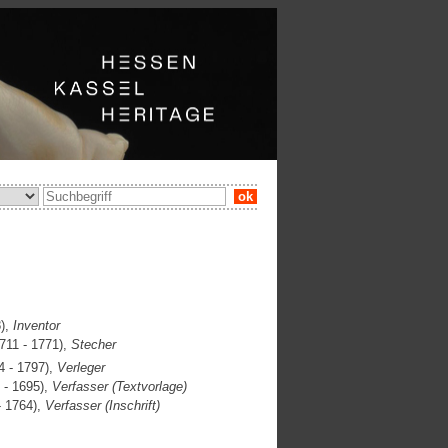
ok
),
Inventor
711 - 1771),
Stecher
 - 1797),
Verleger
 - 1695),
Verfasser (Textvorlage)
- 1764),
Verfasser (Inschrift)