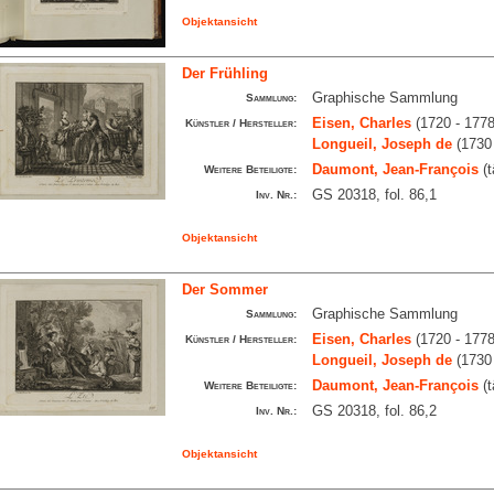
Objektansicht
Der Frühling
Graphische Sammlung
Sammlung:
Eisen, Charles
(1720 - 1778
Künstler / Hersteller:
Longueil, Joseph de
(1730 
Daumont, Jean-François
(t
Weitere Beteiligte:
GS 20318, fol. 86,1
Inv. Nr.:
Objektansicht
Der Sommer
Graphische Sammlung
Sammlung:
Eisen, Charles
(1720 - 1778
Künstler / Hersteller:
Longueil, Joseph de
(1730 
Daumont, Jean-François
(t
Weitere Beteiligte:
GS 20318, fol. 86,2
Inv. Nr.:
Objektansicht