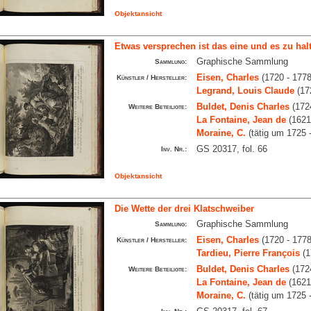
Objektansicht
Etwas versprechen ist das eine und es zu hal
Graphische Sammlung
Sammlung:
Eisen, Charles
(1720 - 1778
Künstler / Hersteller:
Legrand, Louis Claude
(17
Buldet, Denis Charles
(1724
Weitere Beteiligte:
La Fontaine, Jean de
(1621
Moraine, C.
(tätig um 1725 
GS 20317, fol. 66
Inv. Nr.:
Objektansicht
Die Wette der drei Klatschweiber
Graphische Sammlung
Sammlung:
Eisen, Charles
(1720 - 1778
Künstler / Hersteller:
Tardieu, Pierre François
(1
Buldet, Denis Charles
(1724
Weitere Beteiligte:
La Fontaine, Jean de
(1621
Moraine, C.
(tätig um 1725 