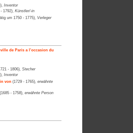
),
Inventor
- 1792),
Künstler/-in
ätig um 1750 - 1775),
Verleger
ville de Paris a l’occasion du
721 - 1806),
Stecher
),
Inventor
in von
(1729 - 1765),
erwähnte
(1685 - 1758),
erwähnte Person