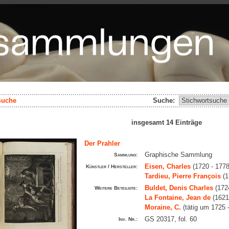
Suche
Suche:
insgesamt 14 Einträge
Der Prahler
Graphische Sammlung
Sammlung:
Eisen, Charles
(1720 - 1778
Künstler / Hersteller:
Tardieu, Pierre François
(1
Buldet, Denis Charles
(1724
Weitere Beteiligte:
La Fontaine, Jean de
(1621
Moraine, C.
(tätig um 1725 
GS 20317, fol. 60
Inv. Nr.: