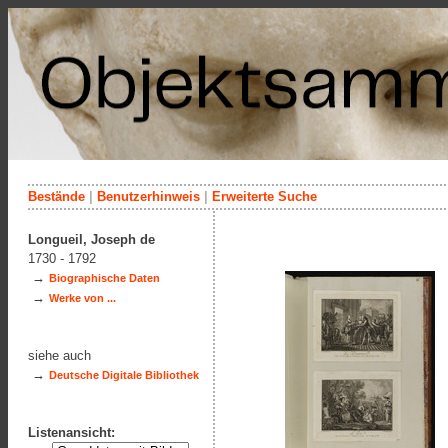
Bestände
|
Benutzerhinweis
|
Erweiterte Suche
Longueil, Joseph de
1730 - 1792
→
Biographische Daten
→
Werke von ...
siehe auch
→
Deutsche Digitale Bibliothek
Listenansicht: