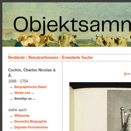
Bestände
|
Benutzerhinweis
|
Erweiterte Suche
Cochin, Charles Nicolas d.
|<<
Ä.
1688 - 1754
→
Biographische Daten
→
Werke von ...
→
Beteiligt an ...
siehe auch
→
Wikipedia
→
Deutsche Biographie
→
Digitaler Portraitindex