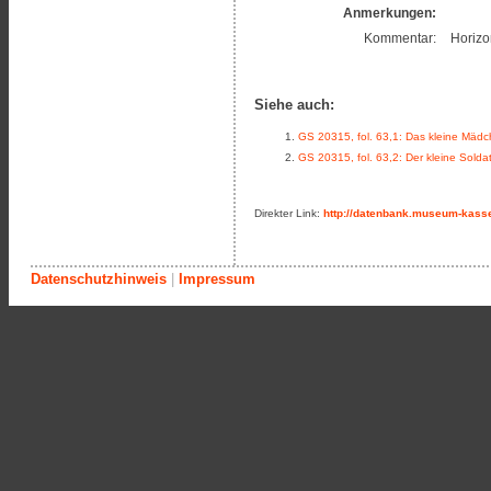
Anmerkungen:
Kommentar:
Horizon
Siehe auch:
GS 20315, fol. 63,1: Das kleine Mädc
GS 20315, fol. 63,2: Der kleine Solda
Direkter Link:
http://datenbank.museum-kasse
Datenschutzhinweis
|
Impressum