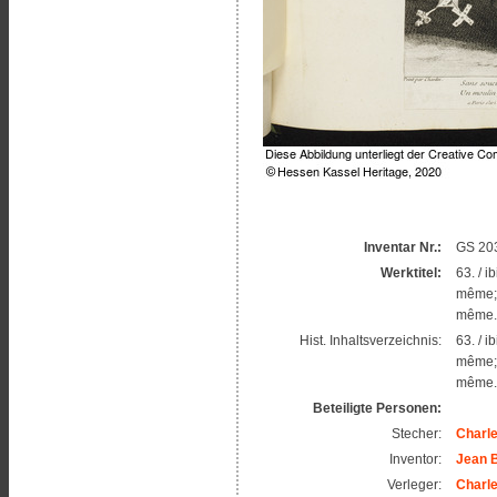
Inventar Nr.:
GS 203
Werktitel:
63. / i
même; 
même. 
Hist. Inhaltsverzeichnis:
63. / i
même; 
même. 
Beteiligte Personen:
Stecher:
Charle
Inventor:
Jean 
Verleger:
Charle