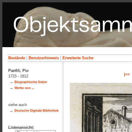
Bestände
|
Benutzerhinweis
|
Erweiterte Suche
Panfili, Pio
|<<
1723 - 1812
→
Biographische Daten
→
Werke von ...
siehe auch
→
Deutsche Digitale Bibliothek
Listenansicht: