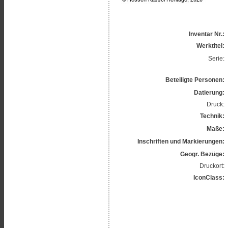
Inventar Nr.:
Werktitel:
Serie:
Beteiligte Personen:
Datierung:
Druck:
Technik:
Maße:
Inschriften und Markierungen:
Geogr. Bezüge:
Druckort:
IconClass: