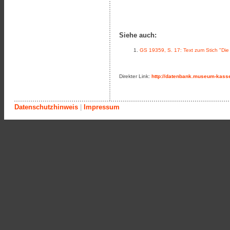
Siehe auch:
GS 19359, S. 17: Text zum Stich "Die 
Direkter Link:
http://datenbank.museum-kasse
Datenschutzhinweis
|
Impressum