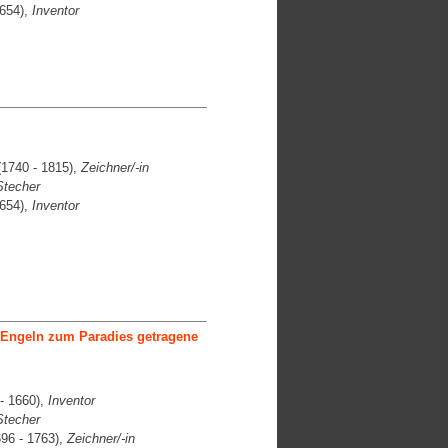
1654),
Inventor
1740 - 1815),
Zeichner/-in
Stecher
1654),
Inventor
 Engeln zum Paradies getragene
- 1660),
Inventor
Stecher
96 - 1763),
Zeichner/-in