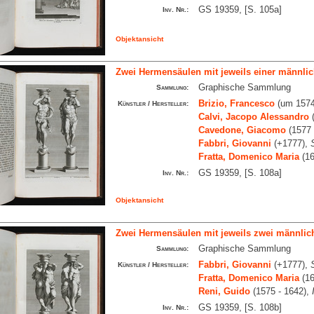
GS 19359, [S. 105a]
Inv. Nr.:
Objektansicht
Zwei Hermensäulen mit jeweils einer männlic
Graphische Sammlung
Sammlung:
Brizio, Francesco
(um 1574
Künstler / Hersteller:
Calvi, Jacopo Alessandro
(
Cavedone, Giacomo
(1577 
Fabbri, Giovanni
(+1777),
Fratta, Domenico Maria
(16
GS 19359, [S. 108a]
Inv. Nr.:
Objektansicht
Zwei Hermensäulen mit jeweils zwei männlic
Graphische Sammlung
Sammlung:
Fabbri, Giovanni
(+1777),
Künstler / Hersteller:
Fratta, Domenico Maria
(16
Reni, Guido
(1575 - 1642),
GS 19359, [S. 108b]
Inv. Nr.: