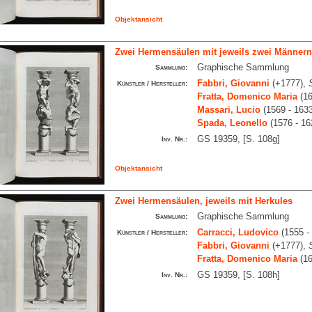
Objektansicht
Zwei Hermensäulen mit jeweils zwei Männern,
Graphische Sammlung
Sammlung:
Fabbri, Giovanni
(+1777),
Künstler / Hersteller:
Fratta, Domenico Maria
(16
Massari, Lucio
(1569 - 163
Spada, Leonello
(1576 - 16
GS 19359, [S. 108g]
Inv. Nr.:
Objektansicht
Zwei Hermensäulen, jeweils mit Herkules
Graphische Sammlung
Sammlung:
Carracci, Ludovico
(1555 -
Künstler / Hersteller:
Fabbri, Giovanni
(+1777),
Fratta, Domenico Maria
(16
GS 19359, [S. 108h]
Inv. Nr.: