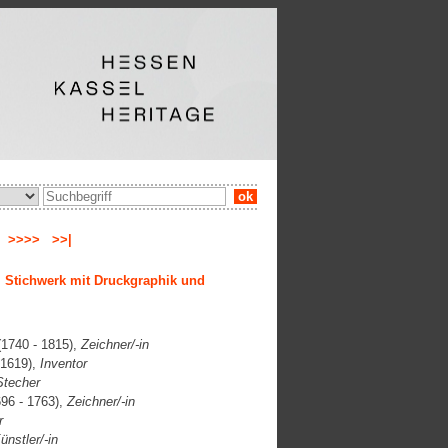
ok
e
>>>>
>>|
a, Stichwerk mit Druckgraphik und
1740 - 1815),
Zeichner/-in
 1619),
Inventor
Stecher
96 - 1763),
Zeichner/-in
r
ünstler/-in