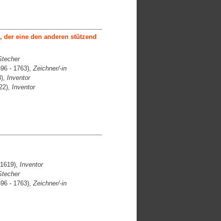
 der eine den anderen stützend
Stecher
96 - 1763),
Zeichner/-in
3),
Inventor
22),
Inventor
 1619),
Inventor
Stecher
96 - 1763),
Zeichner/-in