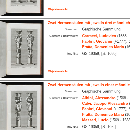
Objektansicht
Zwei Hermensäulen mit jeweils drei männlic
Graphische Sammlung
Sammlung:
Carracci, Ludovico
(1555 -
Künstler / Hersteller:
Fabbri, Giovanni
(+1777),
Fratta, Domenico Maria
(16
GS 19359, [S. 108e]
Inv. Nr.:
Objektansicht
Zwei Hermensäulen mit jeweils einer männlic
Graphische Sammlung
Sammlung:
Albini, Alessandro
(1568 - 
Künstler / Hersteller:
Calvi, Jacopo Alessandro
(
Fabbri, Giovanni
(+1777),
Fratta, Domenico Maria
(16
Massari, Lucio
(1569 - 163
GS 19359, [S. 108f]
Inv. Nr.: