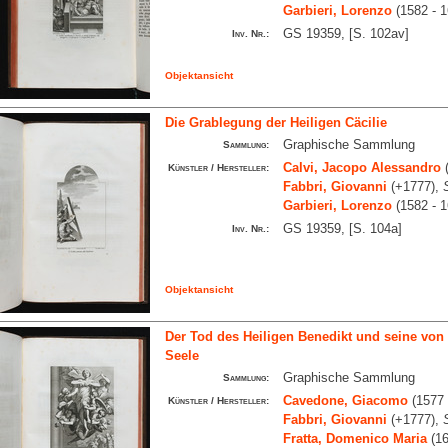
Garbieri, Lorenzo
(1582 - 
GS 19359, [S. 102av]
Inv. Nr.:
Objektansicht
Die Grablegung der Heiligen Cäcilie
Graphische Sammlung
Sammlung:
Calvi, Jacopo Alessandro
(
Künstler / Hersteller:
Fabbri, Giovanni
(+1777),
Garbieri, Lorenzo
(1582 - 
GS 19359, [S. 104a]
Inv. Nr.:
Objektansicht
Der Tod des Heiligen Benedikt und seine von
Seele
Graphische Sammlung
Sammlung:
Cavedone, Giacomo
(1577 
Künstler / Hersteller:
Fabbri, Giovanni
(+1777),
Fratta, Domenico Maria
(16