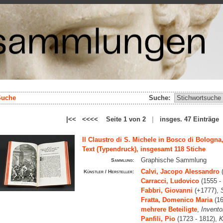
Suche
Suche:
|<< <<<< Seite 1 von 2
|
insges. 47 Einträg
Il Claustro di S. Michele in Bosco di Bologn
Text (Typendruck), insgesamt 118 Stiche
Graphische Sammlung
Sammlung:
Calvi, Jacopo Alessandro
(
Künstler / Hersteller:
Carracci, Ludovico
(1555 -
Fabbri, Giovanni
(+1777),
Fratta, Domenico Maria
(16
mehrere Beteiligte
,
Invento
Panfili, Pio
(1723 - 1812),
K