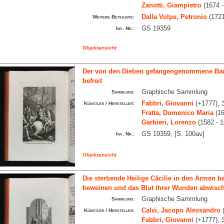
Zanotti, Giampietro
(1674 -
Dalla Volpe, Petronio
(1721
Weitere Beteiligte:
GS 19359
Inv. Nr.:
Objektansicht
Der von den Dieben gefangengenommene Baue
befreit
Graphische Sammlung
Sammlung:
Fabbri, Giovanni
(+1777),
Künstler / Hersteller:
Fratta, Domenico Maria
(16
Garbieri, Lorenzo
(1582 - 
GS 19359, [S. 100av]
Inv. Nr.:
Objektansicht
Die sterbende Heilige Cäcilie in den Armen ba
beweinen und das Blut ihrer Wunden abwisc
Graphische Sammlung
Sammlung:
Calvi, Jacopo Alessandro
(
Künstler / Hersteller:
Fabbri, Giovanni
(+1777),