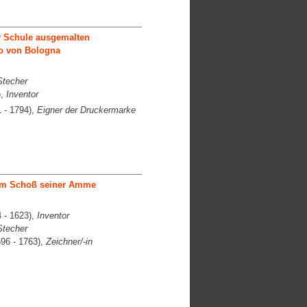
r Schule ausgemalten
o von Bologna
Stecher
),
Inventor
 - 1794),
Eigner der Druckermarke
dem Schoß seiner Amme
 - 1623),
Inventor
Stecher
96 - 1763),
Zeichner/-in