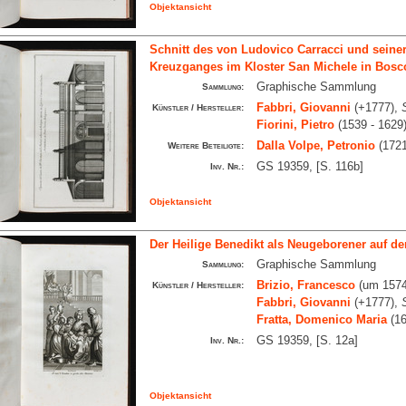
Objektansicht
Schnitt des von Ludovico Carracci und seine
Kreuzganges im Kloster San Michele in Bosc
Graphische Sammlung
Sammlung:
Fabbri, Giovanni
(+1777),
Künstler / Hersteller:
Fiorini, Pietro
(1539 - 1629
Dalla Volpe, Petronio
(1721
Weitere Beteiligte:
GS 19359, [S. 116b]
Inv. Nr.:
Objektansicht
Der Heilige Benedikt als Neugeborener auf 
Graphische Sammlung
Sammlung:
Brizio, Francesco
(um 1574
Künstler / Hersteller:
Fabbri, Giovanni
(+1777),
Fratta, Domenico Maria
(16
GS 19359, [S. 12a]
Inv. Nr.:
Objektansicht