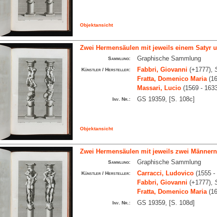
Objektansicht
Zwei Hermensäulen mit jeweils einem Satyr u
Graphische Sammlung
Sammlung:
Fabbri, Giovanni
(+1777),
Künstler / Hersteller:
Fratta, Domenico Maria
(16
Massari, Lucio
(1569 - 163
GS 19359, [S. 108c]
Inv. Nr.:
Objektansicht
Zwei Hermensäulen mit jeweils zwei Männern
Graphische Sammlung
Sammlung:
Carracci, Ludovico
(1555 -
Künstler / Hersteller:
Fabbri, Giovanni
(+1777),
Fratta, Domenico Maria
(16
GS 19359, [S. 108d]
Inv. Nr.: