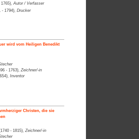
 1765),
Autor / Verfasser
 - 1794),
Drucker
r wird vom Heiligen Benedikt
Stecher
96 - 1763),
Zeichner/-in
1654),
Inventor
rmherziger Christen, die sie
hen
1740 - 1815),
Zeichner/-in
Stecher