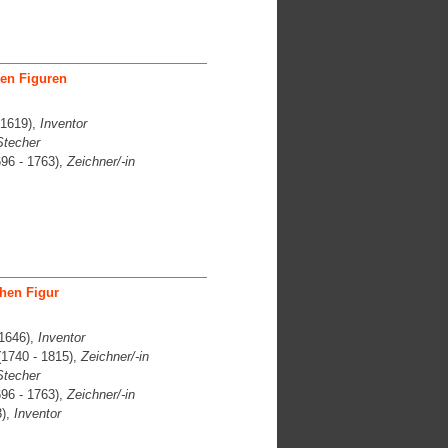
hen Figuren
 1619),
Inventor
Stecher
96 - 1763),
Zeichner/-in
hen Figur
1646),
Inventor
1740 - 1815),
Zeichner/-in
Stecher
96 - 1763),
Zeichner/-in
3),
Inventor