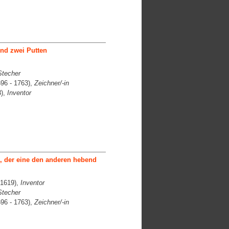
nd zwei Putten
Stecher
96 - 1763),
Zeichner/-in
3),
Inventor
, der eine den anderen hebend
 1619),
Inventor
Stecher
96 - 1763),
Zeichner/-in