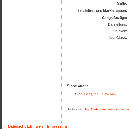
Maße:
Inschriften und Markierungen:
Geogr. Bezüge:
Darstellung:
Druckort:
IconClass:
Siehe auch:
GS 19359, [fol. III]: Titelblatt
Direkter Link:
http://datenbank.museum-kasse
Datenschutzhinweis
|
Impressum