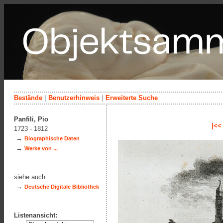
Bestände
|
Benutzerhinweis
|
Erweiterte Suche
Panfili, Pio
|<<
1723 - 1812
→
Biographische Daten
→
Werke von ...
siehe auch
→
Deutsche Digitale Bibliothek
Listenansicht: