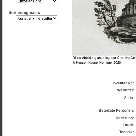
Sortierung nach:
Inventar Nr.:
Werktitel:
Serie:
Beteiligte Personen:
Datierung:
Druck:
Technik: