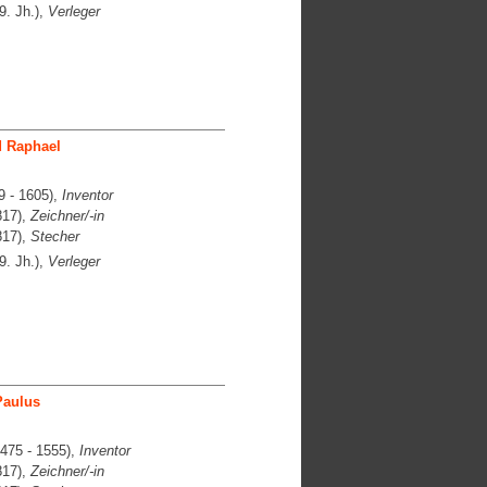
9. Jh.),
Verleger
d Raphael
 - 1605),
Inventor
817),
Zeichner/-in
817),
Stecher
9. Jh.),
Verleger
Paulus
475 - 1555),
Inventor
817),
Zeichner/-in