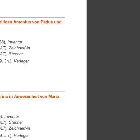
eiligen Antonius von Padua und
88),
Inventor
817),
Zeichner/-in
817),
Stecher
9. Jh.),
Verleger
rina in Anwesenheit von Maria
6),
Inventor
817),
Stecher
817),
Zeichner/-in
9. Jh.),
Verleger