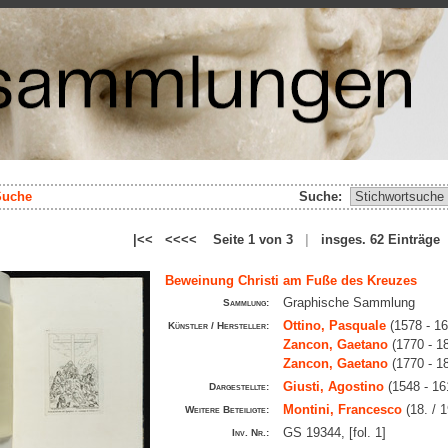
Suche
Suche:
|<< <<<< Seite 1 von 3
|
insges. 62 Einträg
Beweinung Christi am Fuße des Kreuzes
Graphische Sammlung
Sammlung:
Ottino, Pasquale
(1578 - 1
Künstler / Hersteller:
Zancon, Gaetano
(1770 - 1
Zancon, Gaetano
(1770 - 1
Giusti, Agostino
(1548 - 16
Dargestellte:
Montini, Francesco
(18. / 1
Weitere Beteiligte:
GS 19344, [fol. 1]
Inv. Nr.: