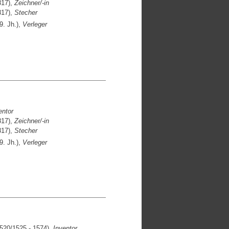
817),
Zeichner/-in
817),
Stecher
9. Jh.),
Verleger
entor
817),
Zeichner/-in
817),
Stecher
9. Jh.),
Verleger
520/1525 - 1574),
Inventor