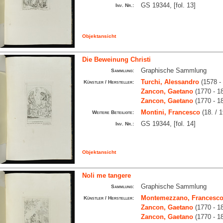
GS 19344, [fol. 13]
Inv. Nr.:
Objektansicht
Die Beweinung Christi
Graphische Sammlung
Sammlung:
Turchi, Alessandro
(1578 -
Künstler / Hersteller:
Zancon, Gaetano
(1770 - 1
Zancon, Gaetano
(1770 - 1
Montini, Francesco
(18. / 1
Weitere Beteiligte:
GS 19344, [fol. 14]
Inv. Nr.:
Objektansicht
Noli me tangere
Graphische Sammlung
Sammlung:
Montemezzano, Francesc
Künstler / Hersteller:
Zancon, Gaetano
(1770 - 1
Zancon, Gaetano
(1770 - 1