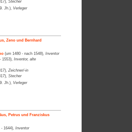
817),
Stecher
9. Jh.),
Verleger
lus, Zeno und Bernhard
mo
(um 1480 - nach 1548),
Inventor
- 1553),
Inventor, alte
817),
Zeichner/-in
817),
Stecher
9. Jh.),
Verleger
äus, Petrus und Franziskus
 - 1644),
Inventor