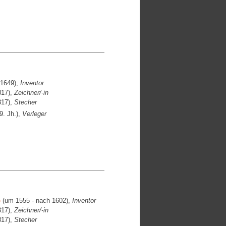
 1649),
Inventor
817),
Zeichner/-in
817),
Stecher
9. Jh.),
Verleger
o
(um 1555 - nach 1602),
Inventor
817),
Zeichner/-in
817),
Stecher