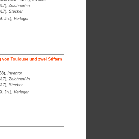
817),
Zeichner/-in
817),
Stecher
9. Jh.),
Verleger
 von Toulouse und zwei Stiftern
88),
Inventor
817),
Zeichner/-in
817),
Stecher
9. Jh.),
Verleger