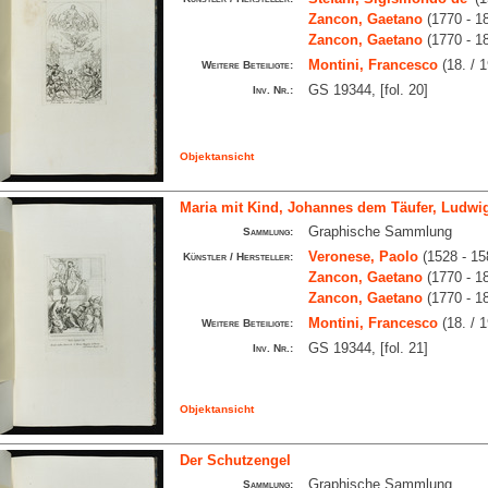
Zancon, Gaetano
(1770 - 1
Zancon, Gaetano
(1770 - 1
Montini, Francesco
(18. / 1
Weitere Beteiligte:
GS 19344, [fol. 20]
Inv. Nr.:
Objektansicht
Maria mit Kind, Johannes dem Täufer, Ludwig
Graphische Sammlung
Sammlung:
Veronese, Paolo
(1528 - 15
Künstler / Hersteller:
Zancon, Gaetano
(1770 - 1
Zancon, Gaetano
(1770 - 1
Montini, Francesco
(18. / 1
Weitere Beteiligte:
GS 19344, [fol. 21]
Inv. Nr.:
Objektansicht
Der Schutzengel
Graphische Sammlung
Sammlung: