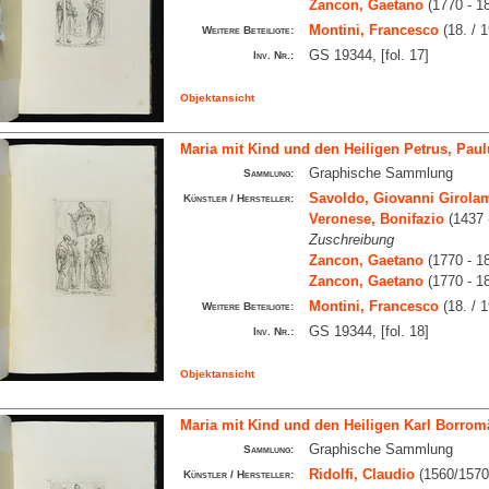
Zancon, Gaetano
(1770 - 1
Montini, Francesco
(18. / 1
Weitere Beteiligte:
GS 19344, [fol. 17]
Inv. Nr.:
Objektansicht
Maria mit Kind und den Heiligen Petrus, Pau
Graphische Sammlung
Sammlung:
Savoldo, Giovanni Girola
Künstler / Hersteller:
Veronese, Bonifazio
(1437 
Zuschreibung
Zancon, Gaetano
(1770 - 1
Zancon, Gaetano
(1770 - 1
Montini, Francesco
(18. / 1
Weitere Beteiligte:
GS 19344, [fol. 18]
Inv. Nr.:
Objektansicht
Maria mit Kind und den Heiligen Karl Borrom
Graphische Sammlung
Sammlung:
Ridolfi, Claudio
(1560/1570
Künstler / Hersteller: