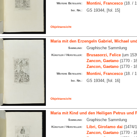
Montini, Francesco
(18. / 1
Weitere Beteiligte:
GS 19344, [fol. 15]
Inv. Nr.:
Objektansicht
Maria mit den Erzengeln Gabriel, Michael un
Graphische Sammlung
Sammlung:
Brusasorzi, Felice
(um 1539
Künstler / Hersteller:
Zancon, Gaetano
(1770 - 1
Zancon, Gaetano
(1770 - 1
Montini, Francesco
(18. / 1
Weitere Beteiligte:
GS 19344, [fol. 16]
Inv. Nr.:
Objektansicht
Maria mit Kind und den Heiligen Petrus und 
Graphische Sammlung
Sammlung:
Libri, Girolamo dai
(1474/1
Künstler / Hersteller:
Zancon, Gaetano
(1770 - 1