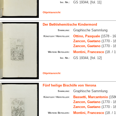
GS 19344, [fol. 11]
Inv. Nr.:
Objektansicht
Der Bethlehemitische Kindermord
Graphische Sammlung
Sammlung:
Ottino, Pasquale
(1578 - 1
Künstler / Hersteller:
Zancon, Gaetano
(1770 - 1
Zancon, Gaetano
(1770 - 1
Montini, Francesco
(18. / 1
Weitere Beteiligte:
GS 19344, [fol. 12]
Inv. Nr.:
Objektansicht
Fünf heilige Bischöfe von Verona
Graphische Sammlung
Sammlung:
Bassetti, Marcantonio
(1586
Künstler / Hersteller:
Zancon, Gaetano
(1770 - 1
Zancon, Gaetano
(1770 - 1
Montini, Francesco
(18. / 1
Weitere Beteiligte: