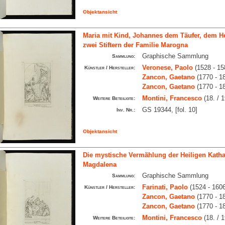
Objektansicht
Maria mit Kind, Johannes dem Täufer, dem H
zwei Stiftern der Familie Marogna
Graphische Sammlung
Sammlung:
Veronese, Paolo
(1528 - 15
Künstler / Hersteller:
Zancon, Gaetano
(1770 - 1
Zancon, Gaetano
(1770 - 1
Montini, Francesco
(18. / 1
Weitere Beteiligte:
GS 19344, [fol. 10]
Inv. Nr.:
Objektansicht
Die mystische Vermählung der Heiligen Katha
Magdalena
Graphische Sammlung
Sammlung:
Farinati, Paolo
(1524 - 160
Künstler / Hersteller:
Zancon, Gaetano
(1770 - 1
Zancon, Gaetano
(1770 - 1
Montini, Francesco
(18. / 1
Weitere Beteiligte: