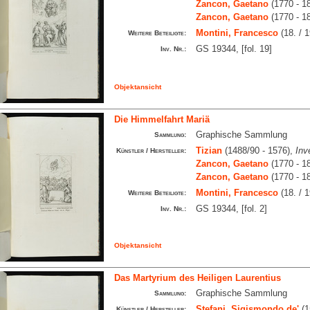
Zancon, Gaetano
(1770 - 1
Zancon, Gaetano
(1770 - 1
Montini, Francesco
(18. / 1
Weitere Beteiligte:
GS 19344, [fol. 19]
Inv. Nr.:
Objektansicht
Die Himmelfahrt Mariä
Graphische Sammlung
Sammlung:
Tizian
(1488/90 - 1576),
Inv
Künstler / Hersteller:
Zancon, Gaetano
(1770 - 1
Zancon, Gaetano
(1770 - 1
Montini, Francesco
(18. / 1
Weitere Beteiligte:
GS 19344, [fol. 2]
Inv. Nr.:
Objektansicht
Das Martyrium des Heiligen Laurentius
Graphische Sammlung
Sammlung:
Stefani, Sigismondo de'
(1
Künstler / Hersteller: