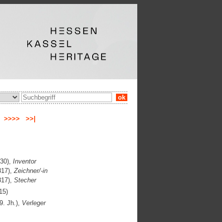
ok
e
>>>>
>>|
630),
Inventor
817),
Zeichner/-in
817),
Stecher
15)
9. Jh.),
Verleger