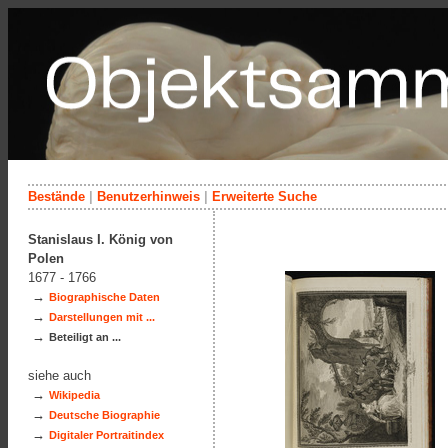
Bestände
|
Benutzerhinweis
|
Erweiterte Suche
Stanislaus I. König von
Polen
1677 - 1766
→
Biographische Daten
→
Darstellungen mit ...
→
Beteiligt an ...
siehe auch
→
Wikipedia
→
Deutsche Biographie
→
Digitaler Portraitindex