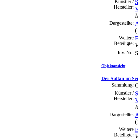
Künstler /
S
Hersteller:
V
I
Dargestellte:
A
(
Weitere
B
Beteiligte:
V
Inv. Nr.:
S
Objektansicht
Der Sultan im Ser
Sammlung:
G
Künstler /
S
Hersteller:
V
I
Dargestellte:
A
(
Weitere
B
Beteiligte:
V