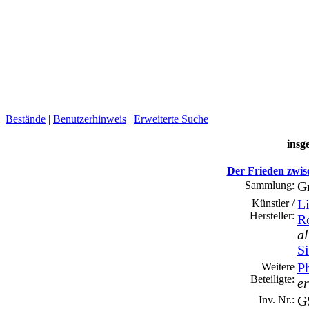
Bestände
|
Benutzerhinweis
|
Erweiterte Suche
insg
Der Frieden zwi
Sammlung:
G
Künstler /
Li
Hersteller:
R
al
S
Weitere
Ph
Beteiligte:
e
Inv. Nr.:
GS