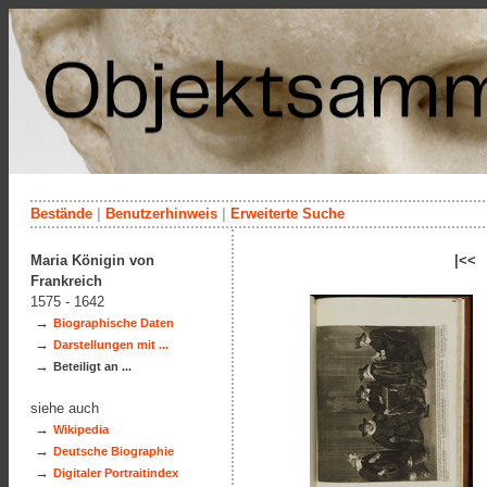
Bestände
|
Benutzerhinweis
|
Erweiterte Suche
Maria Königin von
|<<
Frankreich
1575 - 1642
→
Biographische Daten
→
Darstellungen mit ...
→
Beteiligt an ...
siehe auch
→
Wikipedia
→
Deutsche Biographie
→
Digitaler Portraitindex