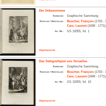
Der Unbesonnene
Graphische Sammlung
Sammlung:
Boucher, François
(1703 - 
Künstler / Hersteller:
Cars, Laurent
(1699 - 1771)
GS 19355, fol. 1
Inv. Nr.:
Objektansicht
Das Stehgreifspiel von Versailles
Graphische Sammlung
Sammlung:
Boucher, François
(1703 - 
Künstler / Hersteller:
Cars, Laurent
(1699 - 1771)
GS 19355, fol. 10
Inv. Nr.:
Objektansicht