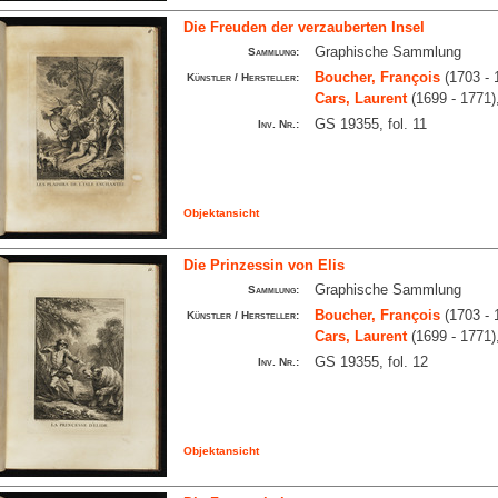
Die Freuden der verzauberten Insel
Graphische Sammlung
Sammlung:
Boucher, François
(1703 - 
Künstler / Hersteller:
Cars, Laurent
(1699 - 1771)
GS 19355, fol. 11
Inv. Nr.:
Objektansicht
Die Prinzessin von Elis
Graphische Sammlung
Sammlung:
Boucher, François
(1703 - 
Künstler / Hersteller:
Cars, Laurent
(1699 - 1771)
GS 19355, fol. 12
Inv. Nr.:
Objektansicht