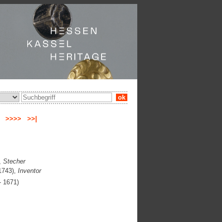
ok
ge
>>>>
>>|
,
Stecher
1743),
Inventor
- 1671)