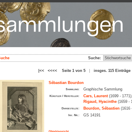
Suche
Suche:
|<< <<<< Seite 1 von 5
|
insges. 115 Einträ
Sébastian Bourdon
Graphische Sammlung
Sammlung:
Cars, Laurent
(1699 - 1771)
Künstler / Hersteller:
Rigaud, Hyacinthe
(1659 - 
Bourdon, Sébastien
(1616 
Dargestellte:
GS 14191
Inv. Nr.:
Objektansicht