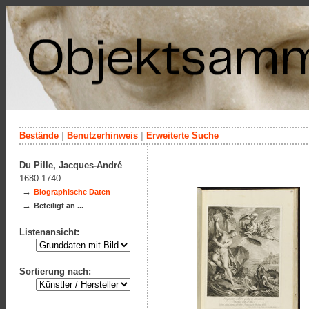
Bestände
|
Benutzerhinweis
|
Erweiterte Suche
Du Pille, Jacques-André
1680-1740
→
Biographische Daten
→
Beteiligt an ...
Listenansicht:
Sortierung nach: