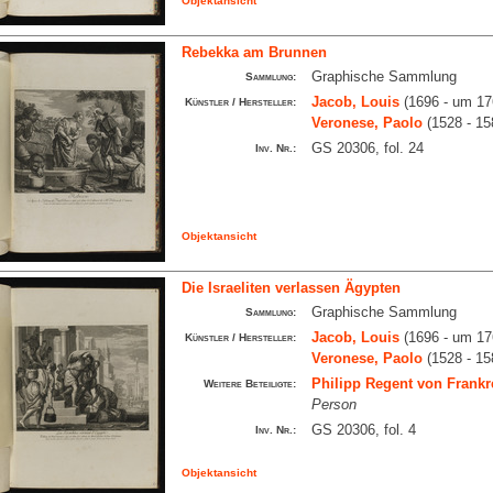
Objektansicht
Rebekka am Brunnen
Graphische Sammlung
Sammlung:
Jacob, Louis
(1696 - um 17
Künstler / Hersteller:
Veronese, Paolo
(1528 - 15
GS 20306, fol. 24
Inv. Nr.:
Objektansicht
Die Israeliten verlassen Ägypten
Graphische Sammlung
Sammlung:
Jacob, Louis
(1696 - um 17
Künstler / Hersteller:
Veronese, Paolo
(1528 - 15
Philipp Regent von Frankr
Weitere Beteiligte:
Person
GS 20306, fol. 4
Inv. Nr.:
Objektansicht