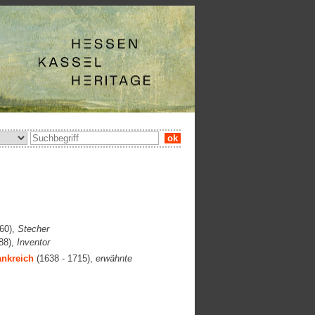
ok
60),
Stecher
88),
Inventor
ankreich
(1638 - 1715),
erwähnte