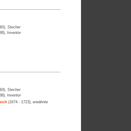
60),
Stecher
88),
Inventor
60),
Stecher
88),
Inventor
eich
(1674 - 1723),
erwähnte