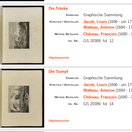
Die Tränke
Graphische Sammlung
Sammlung:
Jacob, Louis
(1696 - um 17
Künstler / Hersteller:
Watteau, Antoine
(1684 - 1
Chéreau, François
(1680 - 
Weitere Beteiligte:
GS 20389, fol. 12
Inv. Nr.:
Objektansicht
Der Sumpf
Graphische Sammlung
Sammlung:
Jacob, Louis
(1696 - um 17
Künstler / Hersteller:
Watteau, Antoine
(1684 - 1
Chéreau, François
(1680 - 
Weitere Beteiligte:
GS 20389, fol. 14
Inv. Nr.:
Objektansicht