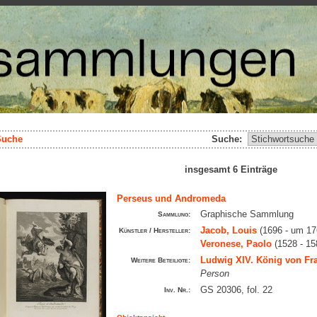
Suche
Suche:
insgesamt 6 Einträge
Perseus und Andromeda
Graphische Sammlung
Sammlung:
Jacob, Louis
(1696 - um 17
Künstler / Hersteller:
Veronese, Paolo
(1528 - 15
Ludwig XIV. König von Fr
Weitere Beteiligte:
Person
GS 20306, fol. 22
Inv. Nr.: