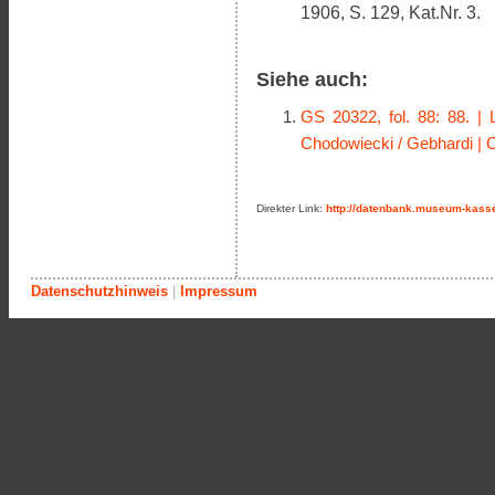
1906, S. 129, Kat.Nr. 3.
Siehe auch:
GS 20322, fol. 88: 88. |
Chodowiecki / Gebhardi | 
Direkter Link:
http://datenbank.museum-kasse
Datenschutzhinweis
|
Impressum