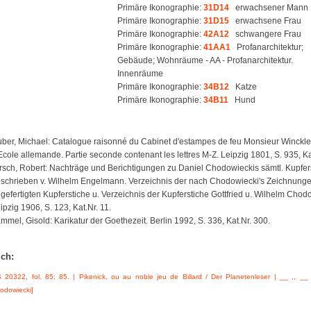
Primäre Ikonographie:
31D14
erwachsener Mann
Primäre Ikonographie:
31D15
erwachsene Frau
Primäre Ikonographie:
42A12
schwangere Frau
Primäre Ikonographie:
41AA1
Profanarchitektur;
Gebäude; Wohnräume - AA - Profanarchitektur.
Innenräume
Primäre Ikonographie:
34B12
Katze
Primäre Ikonographie:
34B11
Hund
ber, Michael: Catalogue raisonné du Cabinet d'estampes de feu Monsieur Winckler 
Ecole allemande. Partie seconde contenant les lettres M-Z. Leipzig 1801, S. 935, Kat
rsch, Robert: Nachträge und Berichtigungen zu Daniel Chodowieckis sämtl. Kupfer
schrieben v. Wilhelm Engelmann. Verzeichnis der nach Chodowiecki's Zeichnungen
gefertigten Kupferstiche u. Verzeichnis der Kupferstiche Gottfried u. Wilhelm Chod
ipzig 1906, S. 123, Kat.Nr. 11.
mmel, Gisold: Karikatur der Goethezeit. Berlin 1992, S. 336, Kat.Nr. 300.
uch:
 20322, fol. 85: 85. | Pikenick, ou au noble jeu de Billard / Der Planetenleser | __ ,, __ 
odowiecki]