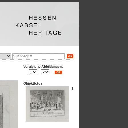
ok
Vergleiche Abbildungen:
ok
Objektfotos:
1