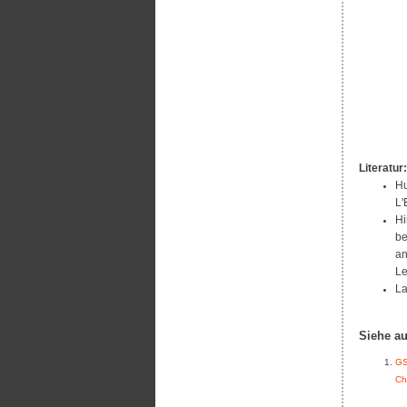
Literatur:
Hu
L'
Hi
be
an
Le
La
Siehe a
GS
Ch