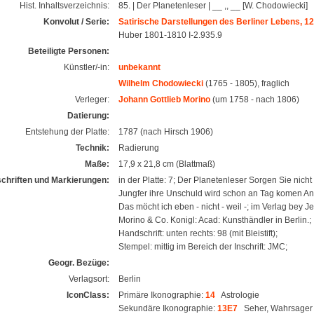
Hist. Inhaltsverzeichnis:
85. | Der Planetenleser | __ ,, __ [W. Chodowiecki]
Konvolut / Serie:
Satirische Darstellungen des Berliner Lebens, 12 
Huber 1801-1810 I-2.935.9
Beteiligte Personen:
Künstler/-in:
unbekannt
Wilhelm Chodowiecki
(1765 - 1805), fraglich
Verleger:
Johann Gottlieb Morino
(um 1758 - nach 1806)
Datierung:
Entstehung der Platte:
1787 (nach Hirsch 1906)
Technik:
Radierung
Maße:
17,9 x 21,8 cm (Blattmaß)
schriften und Markierungen:
in der Platte: 7; Der Planetenleser Sorgen Sie nicht
Jungfer ihre Unschuld wird schon an Tag komen An
Das möcht ich eben - nicht - weil -; im Verlag bey J
Morino & Co. Konigl: Acad: Kunsthändler in Berlin.;
Handschrift: unten rechts: 98 (mit Bleistift);
Stempel: mittig im Bereich der Inschrift: JMC;
Geogr. Bezüge:
Verlagsort:
Berlin
IconClass:
Primäre Ikonographie:
14
Astrologie
Sekundäre Ikonographie:
13E7
Seher, Wahrsager