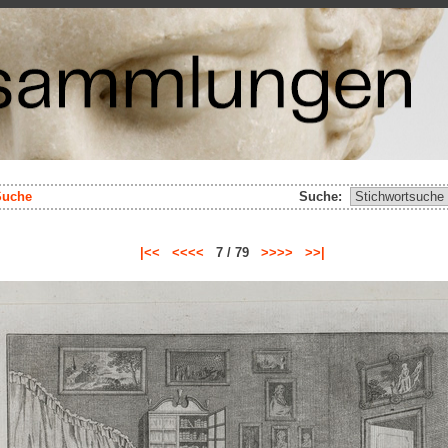
Suche
Suche:
|<<
<<<<
7 / 79
>>>>
>>|