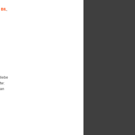
Bll.
,
 liebe
tw:
ean