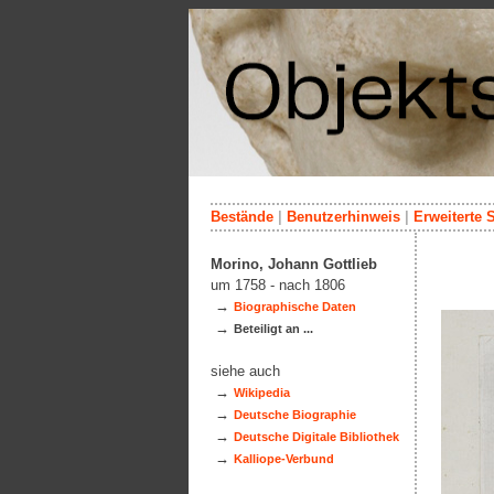
Bestände
|
Benutzerhinweis
|
Erweiterte 
Morino, Johann Gottlieb
um 1758 - nach 1806
→
Biographische Daten
→
Beteiligt an ...
siehe auch
→
Wikipedia
→
Deutsche Biographie
→
Deutsche Digitale Bibliothek
→
Kalliope-Verbund