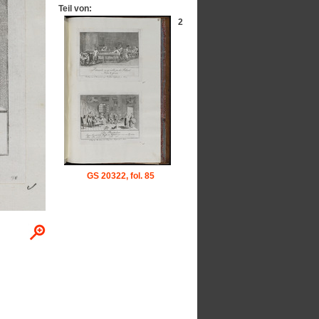
Teil von:
2
GS 20322, fol. 85