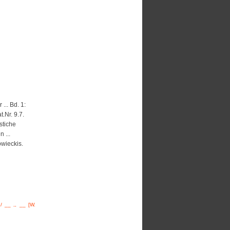
... Bd. 1:
.Nr. 9.7.
stiche
 ...
owieckis.
/ __ ,, __ [W.