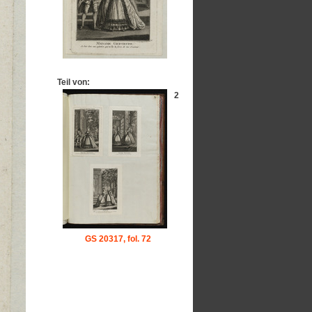
Teil von:
2
GS 20317, fol. 72