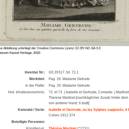
Inventar Nr.:
GS 20317, fol. 72,1
Werktitel:
Pag. 26: Madame Getrude
in der Platte:
Pag. 26: Madame Getrude
Hist. Inhaltsverzeichnis:
72. et 73. | Isabelle et Gertrude, Comedie. | Martinet.
Therese Martinet [nachträglicher Zusatz hinter dem 
von anderer Hand: 6 blatt]
Konvolut / Serie:
Isabelle et Gertrude, ou les Sylphes supposés, 6 B
Cohen 1912.374
Beteiligte Personen:
Künstler/-in:
Thérèse Martinet
(*1731)