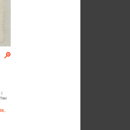
 |
Titel
ll.
,