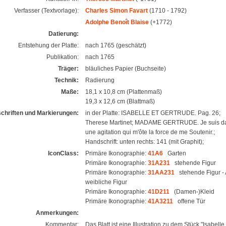
Verfasser (Textvorlage):
Charles Simon Favart
(1710 - 1792)
Adolphe Benoît Blaise
(+1772)
Datierung:
Entstehung der Platte:
nach 1765 (geschätzt)
Publikation:
nach 1765
Träger:
bläuliches Papier (Buchseite)
Technik:
Radierung
Maße:
18,1 x 10,8 cm (Plattenmaß)
19,3 x 12,6 cm (Blattmaß)
schriften und Markierungen:
in der Platte: ISABELLE ET GERTRUDE. Pag. 26;
Therese Martinet; MADAME GERTRUDE. Je suis d
une agitation qui m'ôte la force de me Soutenir.;
Handschrift: unten rechts: 141 (mit Graphit);
IconClass:
Primäre Ikonographie:
41A6
Garten
Primäre Ikonographie:
31A231
stehende Figur
Primäre Ikonographie:
31AA231
stehende Figur - 
weibliche Figur
Primäre Ikonographie:
41D211
(Damen-)Kleid
Primäre Ikonographie:
41A3211
offene Tür
Anmerkungen:
Kommentar:
Das Blatt ist eine Illustration zu dem Stück "Isabelle 