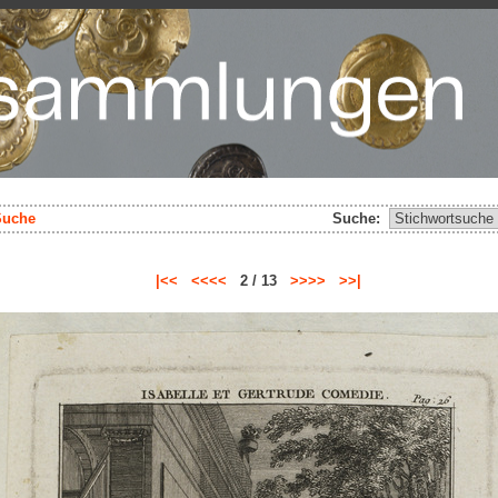
Suche
Suche:
|<<
<<<<
2 / 13
>>>>
>>|