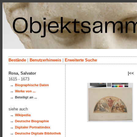
Bestände
|
Benutzerhinweis
|
Erweiterte Suche
Rosa, Salvator
|<<
1615 - 1673
→
Biographische Daten
→
Werke von ...
→
Beteiligt an ...
siehe auch
→
Wikipedia
→
Deutsche Biographie
→
Digitaler Portraitindex
→
Deutsche Digitale Bibliothek