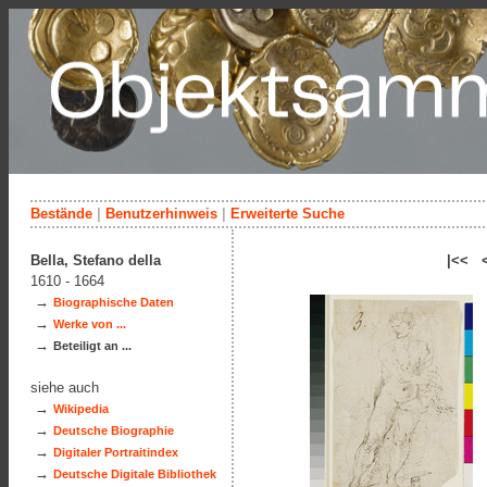
Bestände
|
Benutzerhinweis
|
Erweiterte Suche
Bella, Stefano della
|<< 
1610 - 1664
→
Biographische Daten
→
Werke von ...
→
Beteiligt an ...
siehe auch
→
Wikipedia
→
Deutsche Biographie
→
Digitaler Portraitindex
→
Deutsche Digitale Bibliothek