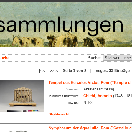
Suche
Suche:
|<< <<<< Seite 1 von 2
|
insges. 33 Einträg
Tempel des Hercules Victor, Rom ("Tempio di
Antikensammlung
Sammlung:
Chichi, Antonio
(1743 - 181
Künstler / Hersteller:
N 100
Inv. Nr.:
Objektansicht
Nymphaeum der Aqua Iulia, Rom ("Castello del