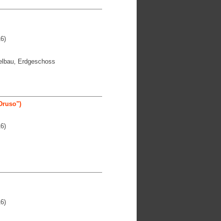
6)
elbau, Erdgeschoss
Druso")
6)
6)