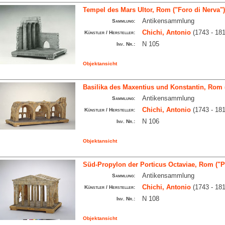
Tempel des Mars Ultor, Rom ("Foro di Nerva")
Antikensammlung
Sammlung:
Chichi, Antonio
(1743 - 181
Künstler / Hersteller:
N 105
Inv. Nr.:
Objektansicht
Basilika des Maxentius und Konstantin, Rom 
Antikensammlung
Sammlung:
Chichi, Antonio
(1743 - 181
Künstler / Hersteller:
N 106
Inv. Nr.:
Objektansicht
Süd-Propylon der Porticus Octaviae, Rom ("Po
Antikensammlung
Sammlung:
Chichi, Antonio
(1743 - 181
Künstler / Hersteller:
N 108
Inv. Nr.:
Objektansicht