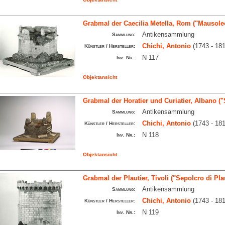
Grabmal der Caecilia Metella, Rom ("Mausoleo 
Antikensammlung
Sammlung:
Chichi, Antonio
(1743 - 181
Künstler / Hersteller:
N 117
Inv. Nr.:
Objektansicht
Grabmal der Horatier und Curiatier, Albano ("
Antikensammlung
Sammlung:
Chichi, Antonio
(1743 - 181
Künstler / Hersteller:
N 118
Inv. Nr.:
Objektansicht
Grabmal der Plautier, Tivoli ("Sepolcro di Pla
Antikensammlung
Sammlung:
Chichi, Antonio
(1743 - 181
Künstler / Hersteller:
N 119
Inv. Nr.: