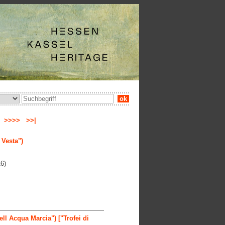
ok
e
>>>>
>>|
 Vesta")
6)
l Acqua Marcia") ["Trofei di