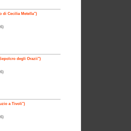
di Cecilia Metella")
6)
Sepolcro degli Orazii")
6)
uzio a Tivoli")
6)