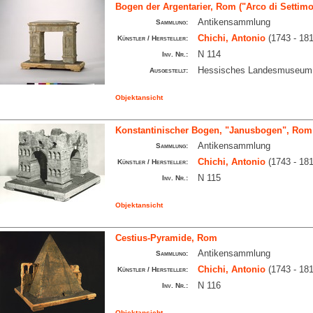
Bogen der Argentarier, Rom ("Arco di Settimo
Antikensammlung
Sammlung:
Chichi, Antonio
(1743 - 181
Künstler / Hersteller:
N 114
Inv. Nr.:
Hessisches Landesmuseum,
Ausgestellt:
Objektansicht
Konstantinischer Bogen, "Janusbogen", Rom 
Antikensammlung
Sammlung:
Chichi, Antonio
(1743 - 181
Künstler / Hersteller:
N 115
Inv. Nr.:
Objektansicht
Cestius-Pyramide, Rom
Antikensammlung
Sammlung:
Chichi, Antonio
(1743 - 181
Künstler / Hersteller:
N 116
Inv. Nr.:
Objektansicht