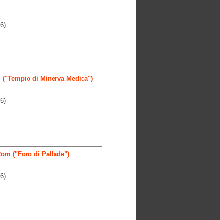
6)
m ("Tempio di Minerva Medica")
6)
m ("Foro di Pallade")
6)