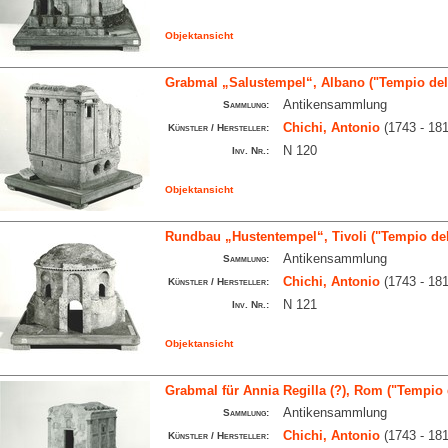
Objektansicht
Grabmal „Salustempel“, Albano ("Tempio dell
Antikensammlung
Sammlung:
Chichi, Antonio
(1743 - 181
Künstler / Hersteller:
N 120
Inv. Nr.:
Objektansicht
Rundbau „Hustentempel“, Tivoli ("Tempio dell
Antikensammlung
Sammlung:
Chichi, Antonio
(1743 - 181
Künstler / Hersteller:
N 121
Inv. Nr.:
Objektansicht
Grabmal für Annia Regilla (?), Rom ("Tempio 
Antikensammlung
Sammlung:
Chichi, Antonio
(1743 - 181
Künstler / Hersteller: