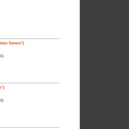
timo Severo")
6)
o")
6)