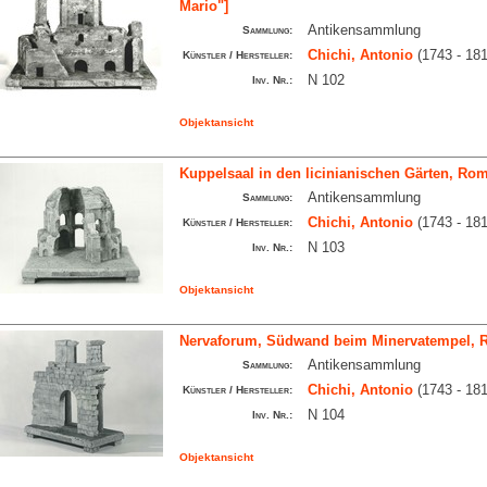
Mario"]
Antikensammlung
Sammlung:
Chichi, Antonio
(1743 - 181
Künstler / Hersteller:
N 102
Inv. Nr.:
Objektansicht
Kuppelsaal in den licinianischen Gärten, Ro
Antikensammlung
Sammlung:
Chichi, Antonio
(1743 - 181
Künstler / Hersteller:
N 103
Inv. Nr.:
Objektansicht
Nervaforum, Südwand beim Minervatempel, Ro
Antikensammlung
Sammlung:
Chichi, Antonio
(1743 - 181
Künstler / Hersteller:
N 104
Inv. Nr.:
Objektansicht