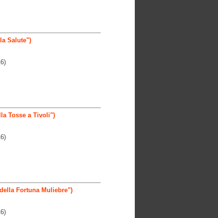
a Salute")
6)
a Tosse a Tivoli")
6)
della Fortuna Muliebre")
6)