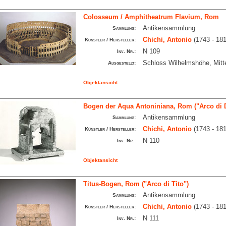
Colosseum / Amphitheatrum Flavium, Rom
Antikensammlung
Sammlung:
Chichi, Antonio
(1743 - 181
Künstler / Hersteller:
N 109
Inv. Nr.:
Schloss Wilhelmshöhe, Mitt
Ausgestellt:
Objektansicht
Bogen der Aqua Antoniniana, Rom ("Arco di 
Antikensammlung
Sammlung:
Chichi, Antonio
(1743 - 181
Künstler / Hersteller:
N 110
Inv. Nr.:
Objektansicht
Titus-Bogen, Rom ("Arco di Tito")
Antikensammlung
Sammlung:
Chichi, Antonio
(1743 - 181
Künstler / Hersteller:
N 111
Inv. Nr.: