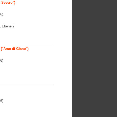
 Severo")
6)
 Ebene 2
("Arco di Giano")
6)
6)