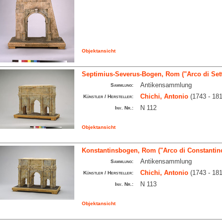
Objektansicht
Septimius-Severus-Bogen, Rom ("Arco di Set
Antikensammlung
Sammlung:
Chichi, Antonio
(1743 - 181
Künstler / Hersteller:
N 112
Inv. Nr.:
Objektansicht
Konstantinsbogen, Rom ("Arco di Constantin
Antikensammlung
Sammlung:
Chichi, Antonio
(1743 - 181
Künstler / Hersteller:
N 113
Inv. Nr.:
Objektansicht