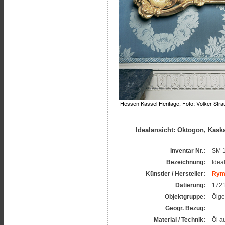
Idealansicht: Oktogon, Kas
Inventar Nr.:
SM 1
Bezeichnung:
Idea
Künstler / Hersteller:
Ryme
Datierung:
172
Objektgruppe:
Ölge
Geogr. Bezug:
Material / Technik:
Öl a