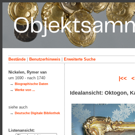
Bestände
|
Benutzerhinweis
|
Erweiterte Suche
Nickelen, Rymer van
|<<
<
um 1690 - nach 1740
→
Biographische Daten
→
Werke von ...
Idealansicht: Oktogon, 
siehe auch
→
Deutsche Digitale Bibliothek
Listenansicht: