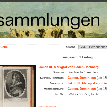
Suche
Suche:
insgesamt 1 Eintrag
Jakob III. Markgraf von Baden-Hachberg
Graphische Sammlung
Sammlung:
Custos, Dominicus
(um 155
Künstler / Hersteller:
Jakob III. Markgraf von B
Dargestellte:
Custos, Dominicus
(um 155
Weitere Beteiligte:
SM-GS 6.2.775, fol. 61
Inv. Nr.:
Objektansicht