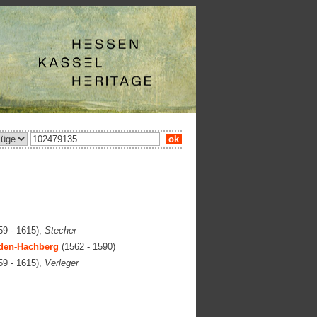
ok
9 - 1615),
Stecher
aden-Hachberg
(1562 - 1590)
9 - 1615),
Verleger