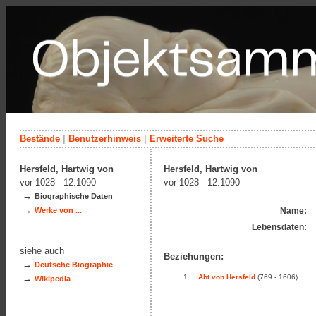
Bestände
|
Benutzerhinweis
|
Erweiterte Suche
Hersfeld, Hartwig von
Hersfeld, Hartwig von
vor 1028 - 12.1090
vor 1028 - 12.1090
→
Biographische Daten
→
Werke von ...
Name:
Lebensdaten:
siehe auch
Beziehungen:
→
Deutsche Biographie
→
Abt von Hersfeld
(769 - 1606)
Wikipedia