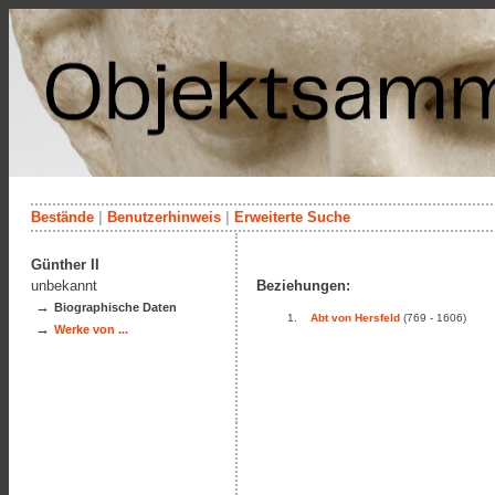
Bestände
|
Benutzerhinweis
|
Erweiterte Suche
Günther II
unbekannt
Beziehungen:
→
Biographische Daten
Abt von Hersfeld
(769 - 1606)
→
Werke von ...