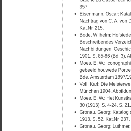
357.
Eisenmann, Oscar: Katal
Nachtrag von C. A. von D
Kat.Nr. 215.
Bode, Wilhelm; Hofstede 
Beschreibendes Verzeic
Nachbildungen. Geschich
1901, S. 85-86 (Bd. 3), A
Moes, E. W.: Iconographi
gebeeld houwede Portret
Bde. Amsterdam 1897/190
Voll, Karl: Die Meisterw
München 1904, Abbildun
Moes, E. W.: Het Kunstka
30 (1913), S. 4-24, S. 21,
Gronau, Georg: Katalog 
1913, S. 52, Kat.Nr. 237.
Gronau, Georg; Luthmer, 