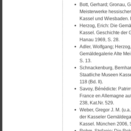
Bott, Gerhard; Gronau, G
Meisterwerke hessischer
Kassel und Wiesbaden. 
Herzog, Erich: Die Gemä
Kassel. Geschichte der 
Hanau 1969, S. 28.
Adler, Wolfgang; Herzog,
Gemäldegalerie Alte Me
S. 13.
Schnackenburg, Bernhard
Staatliche Museen Kassel
118 (Bd. II).
Savoy, Bénédicte: Patrim
France en Allemagne aut
238, Kat.Nr. 529.
Weber, Gregor J. M. (u.a
der Kasseler Gemäldegal
Kassel. München 2006, S.
Rehm, Stefanie: Die Rek